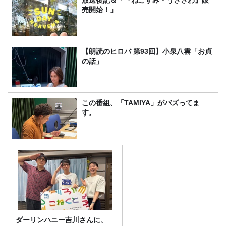
放送後記＆「『ねこずみ・うささわ』販
売開始！」
【朗読のヒロバ 第93回】小泉八雲「お貞
の話」
この番組、「TAMIYA」がバズってま
す。
ダーリンハニー吉川さんに、