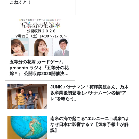
こねくと！
五等分の花嫁 カードゲーム
presents ラジオ『五等分の花
嫁＊』 公開収録2026開催決
定！
JUNK バナナマン「梅澤美波さん、乃木
坂卒業後初登場もバナナムーン名物“ア
レ”を喰らう」
南米の海で起こる”エルニーニョ現象”は
なぜ日本に影響する？【気象予報士が解
説】