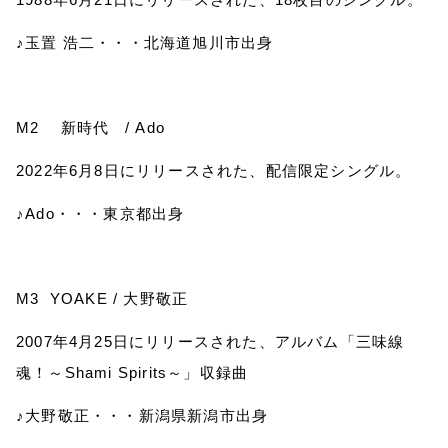
♪玉置 浩二・・・北海道旭川市出身
M2
新時代
/ Ado
2022
年
6
月
8
日にリリースされた、配信限定シングル。
♪
Ado
・・・東京都出身
M3
YOAKE /
大野敬正
2007
年
4
月
25
日にリリースされた、アルバム「三味線
魂！～
Shami Spirits
～」収録曲
♪大野敬正・・・新潟県新潟市出身