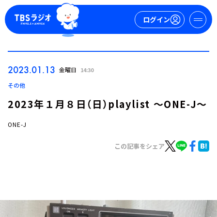
ログイン
マイページ
2023.01.13
金曜日
14:30
新規会員登録
ログイン
その他
2023年１月８日（日）playlist ～ONE-J～
ONE-J
この記事をシェア
今日の番組表
週間番組表
トピックス
TBS Podcast