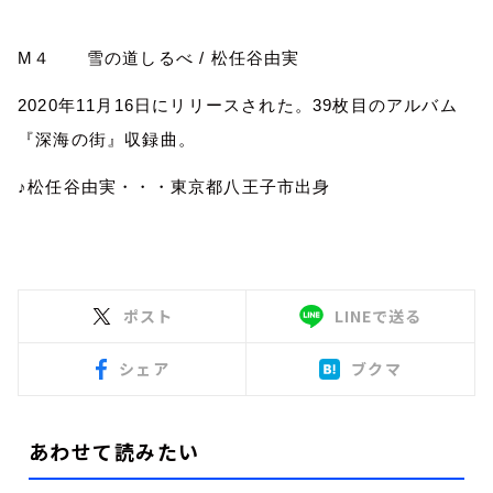
M
４ 雪の道しるべ
/
松任谷由実
2020
年
11
月
16
日にリリースされた。
39
枚目のアルバム
『深海の街』収録曲。
♪松任谷由実・・・東京都八王子市出身
ポスト
LINEで送る
シェア
ブクマ
あわせて読みたい