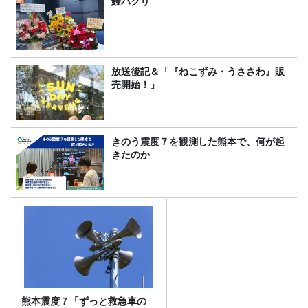
鰻パクリ
放送後記＆「『ねこずみ・うささわ』販
売開始！」
きのう震度７を観測した熊本で、何が起
きたのか
熊本震度７「ずっと救急車の