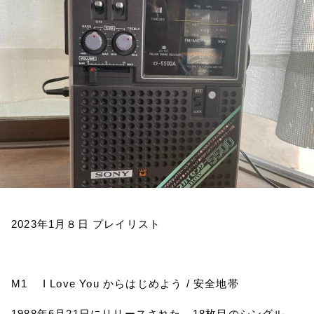
お知らせ
イベント・グッズ
YouTube
会社情報
2023
年
1
月８日
プレイリスト
M1
I Love You
からはじめよう
/
安全地帯
1988
年
6
月
21
日にリリースされた、
18
枚目のシングル。