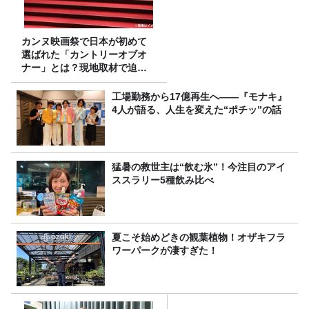
カンヌ映画祭で日本が初めて
選ばれた「カントリーオブオ
ナー」とは？現地取材で迫る
選出の意味
工場勤務から17億再生へ——『モナキ』
4人が語る、人生を変えた“ポチッ”の話
猛暑の救世主は“飲む氷”！今注目のアイ
ススラリー5種飲み比べ
夏こそ始めどきの観葉植物！オザキフラ
ワーパークが凄すぎた！