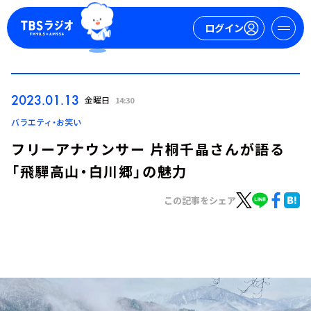
ログイン
マイページ
2023.01.13
金曜日
14:30
新規会員登録
ログイン
バラエティ・お笑い
フリーアナウンサー 片桐千晶さんが語る
「飛驒高山・白川郷」の魅力
この記事をシェア
今日の番組表
週間番組表
トピックス
TBS Podcast