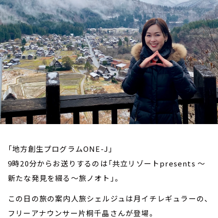
お知らせ
イベント・グッズ
YouTube
会社情報
「地方創生プログラムONE-J」
9時20分からお送りするのは「共立リゾートpresents ～
新たな発見を綴る～旅ノオト」。
この日の旅の案内人旅シェルジュは月イチレギュラーの、
フリーアナウンサー片桐千晶さんが登場。