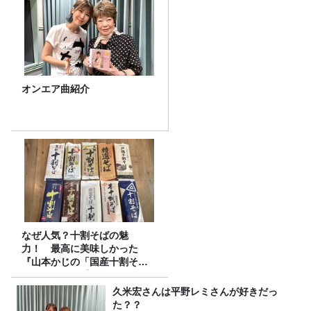
オンエア曲紹介
なぜ人気？十割そばの魅
力！ 最高に美味しかった
『山本かじの「国産十割そ
ば」』とは？【十割そば10種
食べ比べ】
久米宏さんは平野レミさんが好きだっ
た？？