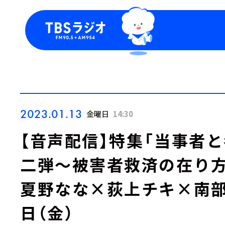
今日の番組表
トピッ
週間番組表
TBS
Podca
お知ら
2023.01.13
金曜日
14:30
【音声配信】特集「当事者
二弾～被害者救済の在り方
夏野なな×荻上チキ×南部広
日（金）