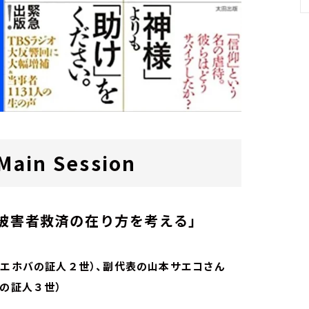
in Session
被害者救済の在り方を考える」
元エホバの証人２世）、副代表の山本サエコさん
バの証人３世）