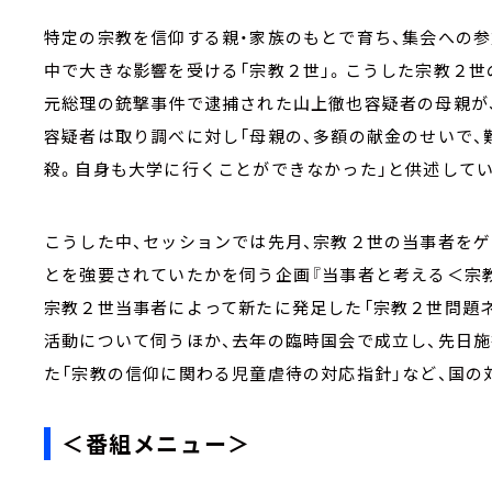
特定の宗教を信仰する親・家族のもとで育ち、集会への
中で大きな影響を受ける「宗教２世」。こうした宗教２世
元総理の銃撃事件で逮捕された山上徹也容疑者の母親が
容疑者は取り調べに対し「母親の、多額の献金のせいで
殺。自身も大学に行くことができなかった」と供述して
こうした中、セッションでは先月、宗教２世の当事者を
とを強要されていたかを伺う企画『当事者と考える＜宗
宗教２世当事者によって新たに発足した「宗教２世問題
活動について伺うほか、去年の臨時国会で成立し、先日施
た「宗教の信仰に関わる児童虐待の対応指針」など、国の
＜番組メニュー＞