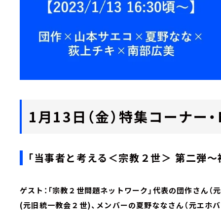
1月13日（金）特集コーナー・Ma
「当事者と考える＜宗教２世＞ 第二弾～
ゲスト：「宗教２世問題ネットワーク」代表の団作さん（
(元旧統一教会２世)、メンバーの夏野ななさん（元エホ