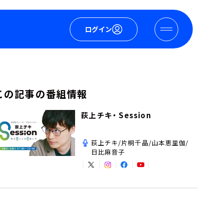
ログイン
この記事の番組情報
荻上チキ・ Session
荻上チキ/片桐千晶/山本恵里伽/
日比麻音子