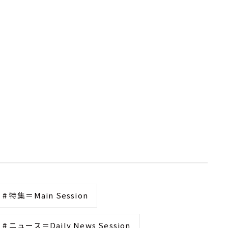
# 特集＝Main Session
# ニュース＝Daily News Session