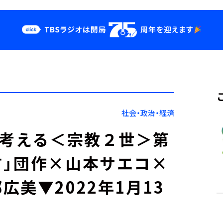
クス
イベント・グッ
ズ
st
YouTube
せ
会社情報
社会・政治・経済
と考える＜宗教２世＞第
」団作×山本サエコ×
美▼2022年1月13