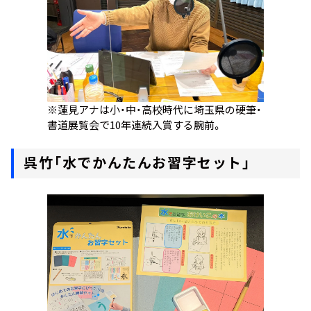
※蓮見アナは小・中・高校時代に埼玉県の硬筆・
書道展覧会で10年連続入賞する腕前。
‎呉竹「水でかんたんお習字セット」