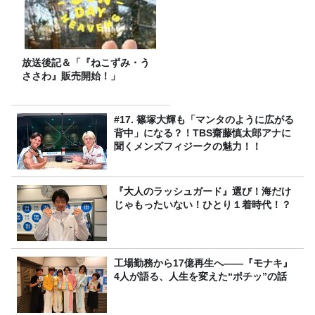
放送後記＆「『ねこずみ・う
ささわ』販売開始！」
#17. 篠塚大輝も「マンタのように広がる
背中」になる？！TBS齋藤慎太郎アナに
聞くメンズフィジークの魅力！！
『大人のラッシュガード』選び！海だけ
じゃもったいない！ひとり１着時代！？
工場勤務から17億再生へ——『モナキ』
4人が語る、人生を変えた“ポチッ”の話