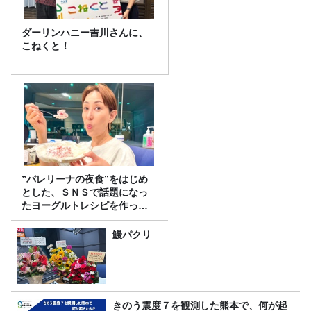
ダーリンハニー吉川さんに、
こねくと！
”バレリーナの夜食”をはじめ
とした、ＳＮＳで話題になっ
たヨーグルトレシピを作って
みた！
鰻パクリ
きのう震度７を観測した熊本で、何が起