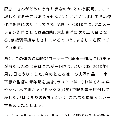
原恵一さんがどういう作り手なのか、という説明、ここで
詳しくする予定はありませんが、とにかくいずれ劣らぬ傑
作群を世に送り出してきた、名匠……2018年に、アニメー
ション監督としては高畑勲、大友克洋に次ぐ三人目とな
る、紫綬褒章授与もされているという、まさしく名匠でご
ざいます。
あと、この僕の映画時評コーナーで（原恵一作品に）ガチャ
が当たったのは実はこれが一回きり、というね、2013年6
月20日にやりました、今のところ唯一の実写作品……木
下惠介監督の青年期を描き、ラストでは、それはそれは鮮
やかな「木下惠介メガミックス」（笑）で観る者を圧倒して
みせた、
『はじまりのみち』
という、これまた素晴らしい一
本もあったりします。
で、さっき言ったような、言ってみれば硬派な作家的矜持