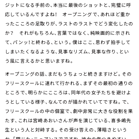
ジットになる手前の、本当に最後のショットと、完璧に呼
応しているんですよね！ オープニングで、あれほど重か
ったこころの足取りが、ラストのラストでどう変化したの
か？ それがもちろん、言葉ではなく、純映画的に示され
て、パンッ！と終わる、という。僕はここ、思わず拍手して
しまいたくなるような、見事なリズム、見事な作り、とい
う風に言えるかと思いますね。
オープニングの話、まだもうちょっと続きますけど。その
フリースクールに連れて行かれる、まずその最初の通りの
ところで、明らかにこころは、同年代の女子たちを避けよ
うとしている様子、なんてのが描かれていてですね。で、
フリースクールの中の個室で、劇中非常に大きな役割を果
たす、これは宮崎あおいさんが声を演じている、喜多嶋先
生という人と対峙する。その受け答えの、薄暗さという
か、「閉じた」ニュアンスでですね、彼女の傷つきやすい、