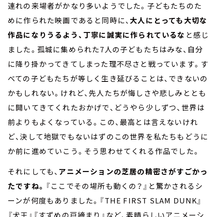
連れの来場者がかなり多いようでした。子どもたちのた
めに作られた映画であると同時に、
大人にとっても大切な
作品になりうるよう、丁寧に誠実に作られているな
と感じ
ました。孤城に集められた7人の子どもたちはみな、自分
に降り掛かってきてしまった理不尽さと戦っています。す
べての子どもたちが等しく生き延びることは、できないの
かもしれない。けれど、先人たちが悔しさや悲しみととも
に開いてきてくれたおかげで、どうやら少しずつ、世界は
前よりもよくなっている。この、最高とは言えないけれ
ど、決して地獄でもないはずのこの世界を私たちもどうに
か前に進めていこう。そう思わせてくれる作品でした。
それにしても、
アニメーションの芝居の精密さがすごかっ
たですね。
『ここでその場所も動くの？』と驚かされるシ
ーンが何度もありました。『THE FIRST SLAM DUNK』
『犬王』『すずめの戸締まり』など、素晴らしいアニメーシ