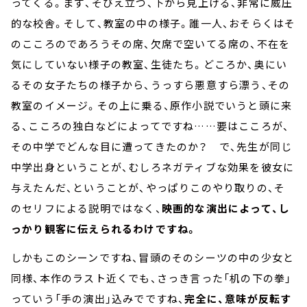
ってくる。まず、そびえ立つ、下から見上げる、非常に威圧
的な校舎。そして、教室の中の様子。誰一人、おそらくはそ
のこころのであろうその席、欠席で空いてる席の、不在を
気にしていない様子の教室、生徒たち。どころか、奥にい
るその女子たちの様子から、うっすら悪意すら漂う、その
教室のイメージ。その上に乗る、原作小説でいうと頭に来
る、こころの独白などによってですね……要はこころが、
その中学でどんな目に遭ってきたのか？ で、先生が同じ
中学出身ということが、むしろネガティブな効果を彼女に
与えたんだ、ということが、やっぱりこのやり取りの、そ
のセリフによる説明ではなく、
映画的な演出によって、し
っかり観客に伝えられるわけですね。
しかもこのシーンですね、冒頭のそのシーツの中の少女と
同様、本作のラスト近くでも、さっき言った「机の下の拳」
っていう「手の演出」込みでですね、
完全に、意味が反転す