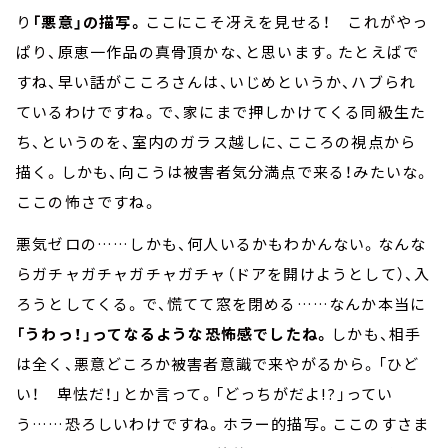
り
「悪意」の描写。
ここにこそ冴えを見せる！ これがやっ
ぱり、原恵一作品の真骨頂かな、と思います。たとえばで
すね、早い話がこころさんは、いじめというか、ハブられ
ているわけですね。で、家にまで押しかけてくる同級生た
ち、というのを、室内のガラス越しに、こころの視点から
描く。しかも、向こうは被害者気分満点で来る！みたいな。
ここの怖さですね。
悪気ゼロの……しかも、何人いるかもわかんない。なんな
らガチャガチャガチャガチャ（ドアを開けようとして）、入
ろうとしてくる。で、慌てて窓を閉める……なんか本当に
「うわっ！」ってなるような恐怖感でしたね。
しかも、相手
は全く、悪意どころか被害者意識で来やがるから。「ひど
い！ 卑怯だ！」とか言って。「どっちがだよ!?」ってい
う……恐ろしいわけですね。ホラー的描写。ここのすさま