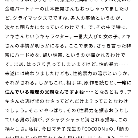
金曜パートナーの山本匠晃さんもおっしゃってましたけ
ど、クライマックスでですね、各人の事情というのが、
次々と明らかになっていくわけです。で、その中で特に、
アキさんというキャラクター。一番大人びた女の子、アキ
さんの事情が明らかになる。ここでまあ、さっき言った非
常にハードめな、醜い現実、というのが描かれるわけで
す。まあ、はっきり言ってしまいますけど、性的暴力……
未遂には終わりましたけども、性的暴力の暗示というか、
それがされる。しかもこれ、相手は、原作を読むと、
一緒に
住んでいる義理の父親なんですよね……
となるともう、ア
キさんの逃げ場のなさってどれだけよ？ってことなわけ
でしょう。そこでやっぱり、その（性暴力を振るおうとし
ている男の）顔が、グシャグシャッと消される描写、この
禍々しさ。私は、今日マチ子先生の『COCOON』の、「顔の
ない男たち」の描写なんかも思い出しました。あと、ここ