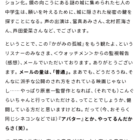
ション化。鏡の向こうにある謎の城に集められた七人の
中学生は、願いを叶えるために、城に隠された秘密の鍵を
探すことになる。声の出演は、當真あみさん、北村匠海さ
ん、芦田愛菜さんなど、でございます。
ということで、この『かがみの孤城』をもう観たよ、という
リスナーのみなさま、＜ウォッチメン＞からの監視報告
（感想）、メールでいただいております。ありがとうござい
ます。
メールの量は、「普通」。
まあでも、どうだろうね、そ
んなに派手な公開のされ方をされている映画じゃない
し……やっぱり原恵一監督作となれば、（それでも）こんぐ
らいちゃんと行っていただける、ってことでしょうか、健
闘している方だと思いますけどね。だって（今、おそらく
同じシネコンなどでは）
『アバター』とか、やってるんだか
らさ（笑）。