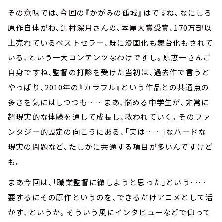
その意味では、今回の『かがみの孤城』はですね、なにしろ
原作自体がね、辻村深月さんの、本屋大賞受賞、170万部以
上売れているベストセラー、既に漫画化も舞台化もされて
いる、という一大コンテンツなわけですし。原恵一さんご
自身ですね、監督の打診を受けた当初は、過去作で言うと
やっぱり、2010年の『カラフル』という作品との共通点の
多さを気にはしつつも……まあ、悩める中学生が、非常に
超現実的な体験を通して成長し、救われていく。そのファ
ンタジー的設定の向こうにある、「実は……」なハードな
現実の問題など、たしかに共通する項目が多いんですけど
も。
まあ今回は、「職業監督に徹しようと思った」という……
要するにその原作というのを、できるだけアニメとして活
かす、というか。そういう風にインタビューなどで仰って