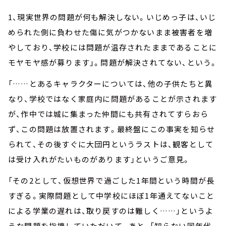
1、現実世界の問題が何も解決しない。いじめっ子は、いじ
められた側に負わせた傷に気がつかないまま被害者を増
やしており、学校には問題が温存されたままであることに
モヤモヤ感が募ります」。問題が解決されてない、という。
「……とあるキャラクターについては、他の子供たちと異
なり、学校ではなく家庭内に問題があることが示されます
が、作中では城に集まった仲間にも共有されてすらおら
ず、この問題は放置されます。最終盤にこの事実を知らせ
られて、その後すぐに大団円というラストは、観客として
は受け入れがたいものがあります」というご意見。
「その2として、仮想世界で過ごした1年間という時間が長
すぎる。実際問題として中学校にほぼ1年通えてないこと
による学業の遅れは、取り戻すのは難しく……」というよ
うな問題を指摘していただいて。あと、「知らない同年代