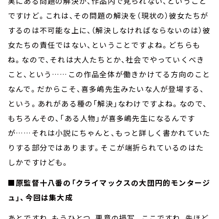
実にある問題の解決が、作品内で見られない、ということ
ですけど。これは、その問題の解決を（現状の）彼女たちが
するのは不可能な上に、（解決しなければならないのは）彼
女たちの責任ではない、ということですよね。どちらも
ね。なので、それは大人たちとか、社会でやっていくべき
こと、という……この作品全体が働きかけてる方向のこと
なんで。だからこそ、喜多嶋先生みたいな人が登場する、
という。あれがある種の「解決」なわけですよね。なので、
もちろんその、「ある人物」が喜多嶋先生になるんです
が……それは小説にちゃんと、もっと詳しく書かれていた
りする部分ではあります。そこが端折られているのはた
しかですけども。
■原監督十八番の「クライマックスの大団円的モンタージ
ュ」、今回は集大成
あとですね、もうひとつ、悪意の描写。ここですね、先ほど