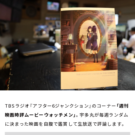
お知らせ
イベント・グッズ
YouTube
会社情報
TBSラジオ『アフター6ジャンクション』のコーナー
「週刊
映画時評ムービーウォッチメン」
。宇多丸が毎週ランダム
に決まった映画を自腹で鑑賞して生放送で評論します。