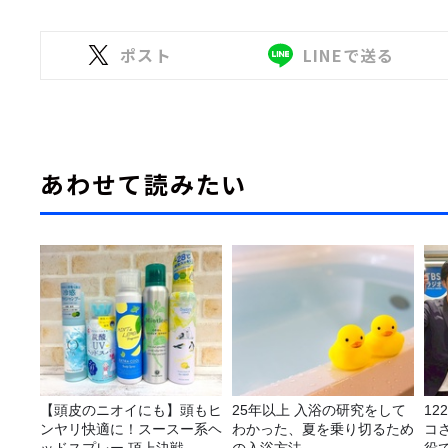
ポスト
LINEで送る
あわせて読みたい
【頭皮のニオイにも】頭もヒ
25年以上 入浴の研究をして
1
ンヤリ快適に！スースー系ヘ
わかった、夏を乗り切るため
コ