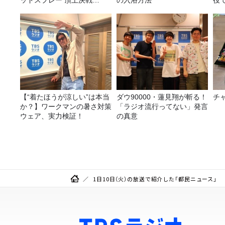
ッドスプレー 頂上決戦
の入浴方法
役
2026！
る
【“着たほうが涼しい”は本当
ダウ90000・蓮見翔が斬る！
チ
か？】ワークマンの暑さ対策
「ラジオ流行ってない」発言
ウェア、実力検証！
の真意
1日10日（火）の放送で紹介した「都民ニュース」