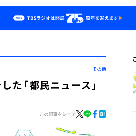
クス
イベント・グッ
ズ
st
YouTube
せ
会社情報
その他
介した「都民ニュース」
この記事をシェア