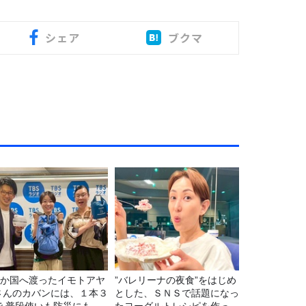
シェア
ブクマ
22か国へ渡ったイモトアヤ
”バレリーナの夜食”をはじめ
さんのカバンには、１本３
とした、ＳＮＳで話題になっ