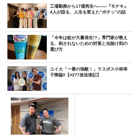
工場勤務から17億再生へ——『モナキ』
4人が語る、人生を変えた“ポチッ”の話
「今年は蚊が大量発生!?」専門家が教え
る、刺されないための対策と虫除け剤の
選び方
ユイカ「一番の強敵！」ラスボス小林幸
子降臨‼【#277放送後記】