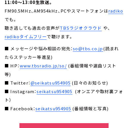
11:00～13:00生放送。
FM90.5MHz、AM954kHz、PCやスマートフォンは
radiko
でも。
聴き逃しても過去の音声が
TBSラジオクラウド
や、
radikoタイムフリー
で聴けます。
■ メッセージや悩み相談の宛先：
so@tbs.co.jp
(読まれ
たらステッカー等進呈)
■ HP：
www.tbsradio.jp/so/
(番組情報や選曲リスト
等)
■ Twitter：
@seikatsu954905
(日々のお知らせ)
■ Instagram：
seikatsu954905
(オンエアや取材裏フォ
ト）
■ Facebook：
seikatsu954905
(番組情報と写真)