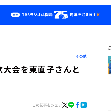
クス
イベント・グッ
ズ
st
YouTube
せ
会社情報
その他
短歌大会を東直子さんと
この記事をシェア