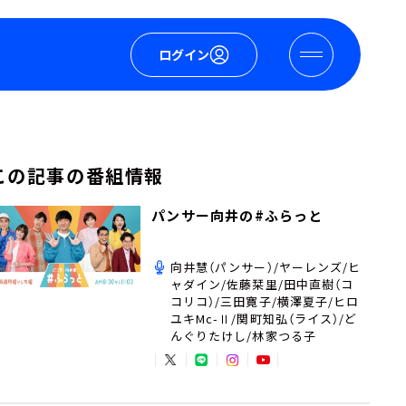
ログイン
この記事の番組情報
パンサー向井の#ふらっと
向井慧（パンサー）/ヤーレンズ/ヒ
ャダイン/佐藤栞里/田中直樹（コ
コリコ）/三田寛子/横澤夏子/ヒロ
ユキMc-Ⅱ/関町知弘（ライス）/ど
んぐりたけし/林家つる子