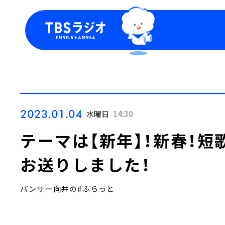
今日の番組表
トピッ
週間番組表
TBS
Podca
お知ら
2023.01.04
水曜日
14:30
テーマは【新年】！新春！
お送りしました！
パンサー向井の#ふらっと