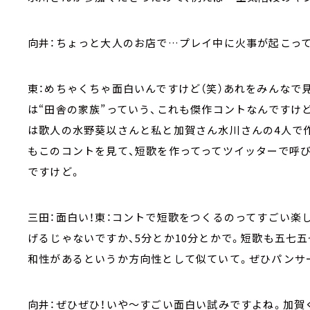
向井：ちょっと大人のお店で…プレイ中に火事が起こって
東：めちゃくちゃ面白いんですけど（笑）あれをみんなで
は“田舎の家族”っていう、これも傑作コントなんですけ
は歌人の水野葵以さんと私と加賀さん水川さんの4人で
もこのコントを見て、短歌を作ってってツイッターで呼び
ですけど。
三田：面白い！東：コントで短歌をつくるのってすごい楽
げるじゃないですか、5分とか10分とかで。短歌も五七
和性があるというか方向性として似ていて。ぜひパンサ
向井：ぜひぜひ！いや～すごい面白い試みですよね。加