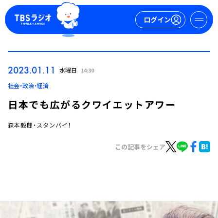
ログイン
マイページ
2023.01.11
水曜日
14:30
新規会員登録
ログイン
社会・政治・経済
日本でも広がるクワイエットアワー
森本毅郎・スタンバイ！
この記事をシェア
今日の番組表
週間番組表
トピックス
TBS Podcast