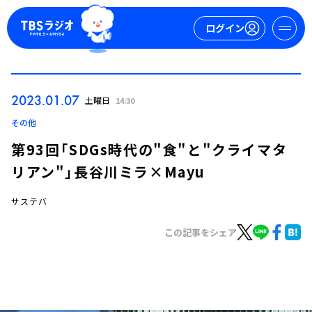
ログイン
マイページ
2023.01.07
土曜日
14:30
新規会員登録
ログイン
その他
第93回「SDGs時代の"食"と"クライマタ
リアン"」長谷川ミラ×Mayu
サステバ
この記事をシェア
今日の番組表
週間番組表
トピックス
TBS Podcast