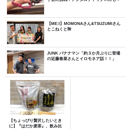
【ME:I】MOMONAさん&TSUZUMIさん
とこねくと🌺
JUNK バナナマン「約３か月ぶりに登場
の近藤春菜さんとイロモネア話！！」
【ちょっぴり贅沢したいとき
に】『はだか麦茶』、飲み比