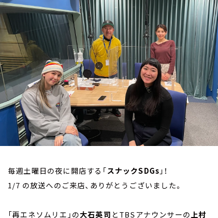
お知らせ
イベント・グッズ
YouTube
会社情報
毎週土曜日の夜に開店する「
スナックSDGs
」！
1/7 の放送へのご来店、ありがとうございました。
「再エネソムリエ」の
大石英司
とTBSアナウンサーの
上村