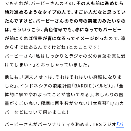
でもそれが、バービーさんのその、
その人も前に進めたら
絶対進めるようなタイプの人で、すごい人だなと思ってい
たんですけど、バービーさんのその時の突進力みたいなの
は、そういうこう、黄色信号でも、赤になってもバービー
が前にくれば信号が青になるってイメージだった
ので、遠
からずではあるんですけどね」とのことです！
バービーさん「私はしっかりとラジオの父の言葉を真に受
けてしまい…」とおっしゃっていました。
他にも、「週末ノオトは、それはそれはいい経験になりま
した」、インドネシアの歌姫計画「BARBIE（バルビ）」、「全
体的に家でやれよってことが書いてある」、おしんりの熱
量がすごい高い、極端に再生数が少ない川本真琴「1/2」カ
バーなどについて伺いました！
バービーさんがパーソナリティを務める、TBSラジオ
「バ