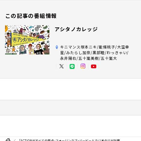
この記事の番組情報
アシタノカレッジ
キニマンス塚本ニキ/能條桃子/大空幸
星/みたらし加奈/黒部睦/わっきゃい/
永井陽右/五十嵐美樹/五十嵐大
「ACTIONがすべての原点」フォーリンラブ・バービーとラジオの父が対面