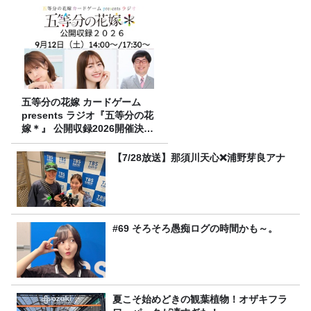
五等分の花嫁 カードゲーム
presents ラジオ『五等分の花
嫁＊』 公開収録2026開催決
定！
【7/28放送】那須川天心❌浦野芽良アナ
#69 そろそろ愚痴ログの時間かも～。
夏こそ始めどきの観葉植物！オザキフラ