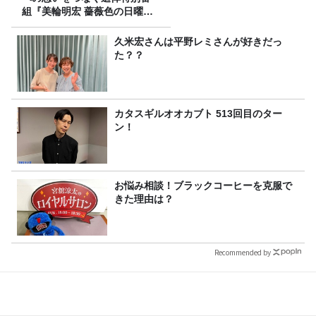
組『美輪明宏 薔薇色の日曜日
～ごきげんよう、ルンルン
～』8/9（日）16時放送
久米宏さんは平野レミさんが好きだっ
た？？
カタスギルオオカブト 513回目のター
ン！
お悩み相談！ブラックコーヒーを克服で
きた理由は？
Recommended by