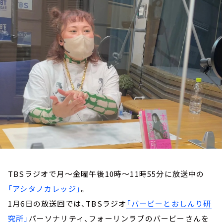
お知らせ
イベント・グッズ
YouTube
会社情報
TBSラジオで月～金曜午後10時～11時55分に放送中の
「アシタノカレッジ」
。
1月6日の放送回では、TBSラジオ
「バービーとおしんり研
究所」
パーソナリティ、フォーリンラブのバービーさんを