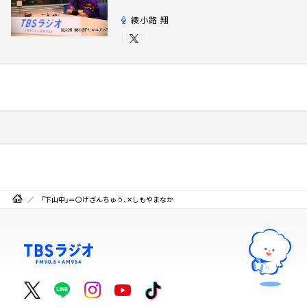
綾小路 翔
「下山中」＝〇げざんちゅう、✕しもやまなか