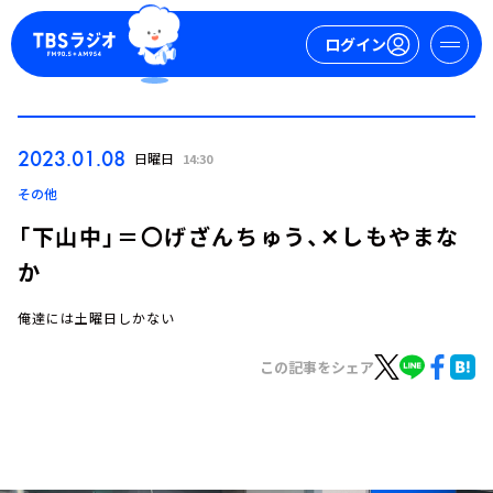
ログイン
マイページ
2023.01.08
日曜日
14:30
新規会員登録
ログイン
その他
「下山中」＝〇げざんちゅう、✕しもやまな
か
俺達には土曜日しかない
この記事をシェア
今日の番組表
週間番組表
トピックス
TBS Podcast