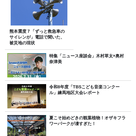
熊本震度７「ずっと救急車の
サイレンが」電話で聞いた、
被災地の現状
特集「ニュース座談会」木村草太×奥村
奈津美
令和8年度「TBSこども音楽コンクー
ル」練馬地区大会レポート
夏こそ始めどきの観葉植物！オザキフラ
ワーパークが凄すぎた！