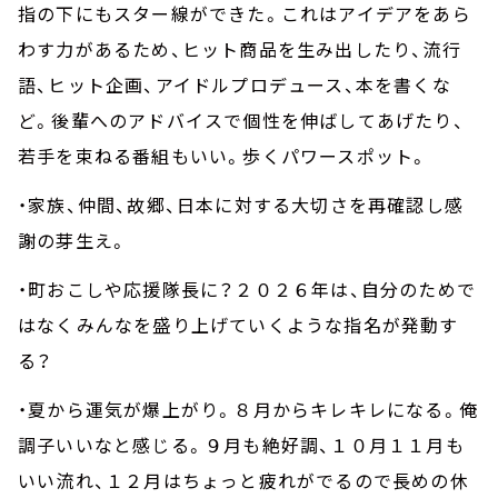
指の下にもスター線ができた。これはアイデアをあら
わす力があるため、ヒット商品を生み出したり、流行
語、ヒット企画、アイドルプロデュース、本を書くな
ど。後輩へのアドバイスで個性を伸ばしてあげたり、
若手を束ねる番組もいい。歩くパワースポット。
・家族、仲間、故郷、日本に対する大切さを再確認し感
謝の芽生え。
・町おこしや応援隊長に？２０２６年は、自分のためで
はなくみんなを盛り上げていくような指名が発動す
る？
・夏から運気が爆上がり。８月からキレキレになる。俺
調子いいなと感じる。９月も絶好調、１０月１１月も
いい流れ、１２月はちょっと疲れがでるので長めの休