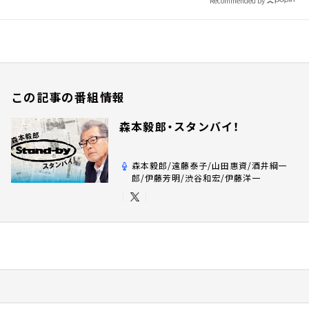
Recommended by
この記事の番組情報
森本毅郎・スタンバイ！
森本毅郎/遠藤泰子/山田惠資/酒井綱一
郎/伊藤芳明/渋谷和宏/伊藤洋一