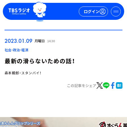
ログイン
マイページ
2023.01.09
月曜日
14:30
新規会員登録
ログイン
社会・政治・経済
最新の滑らないための話！
森本毅郎・スタンバイ！
この記事をシェア
今日の番組表
週間番組表
トピックス
TBS Podcast