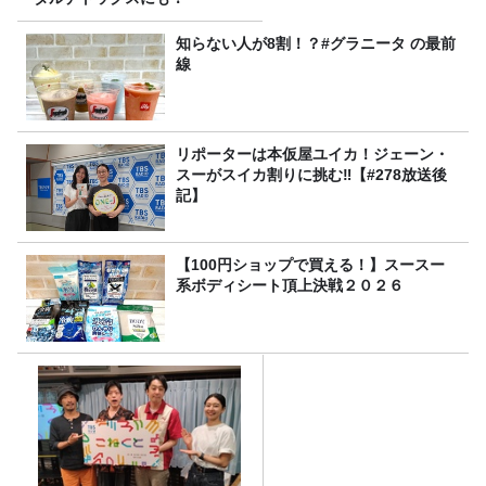
知らない人が8割！？#グラニータ の最前
線
リポーターは本仮屋ユイカ！ジェーン・
スーがスイカ割りに挑む‼【#278放送後
記】
【100円ショップで買える！】スースー
系ボディシート頂上決戦２０２６