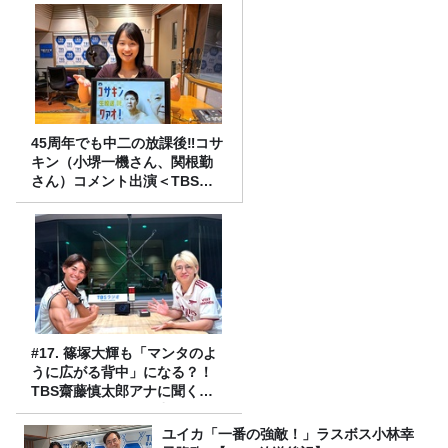
45周年でも中二の放課後‼コサ
キン（小堺一機さん、関根勤
さん）コメント出演＜TBSラ
ジオ番組審議会からのご報告
＞
#17. 篠塚大輝も「マンタのよ
うに広がる背中」になる？！
TBS齋藤慎太郎アナに聞くメ
ンズフィジークの魅力！！
ユイカ「一番の強敵！」ラスボス小林幸