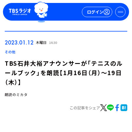
ログイン
マイページ
2023.01.12
木曜日
14:30
新規会員登録
ログイン
その他
TBS石井大裕アナウンサーが「テニスのル
ールブック」を朗読【1月16日（月）～19日
（木）】
朗読のミカタ
今日の番組表
この記事をシェア
週間番組表
トピックス
TBS Podcast