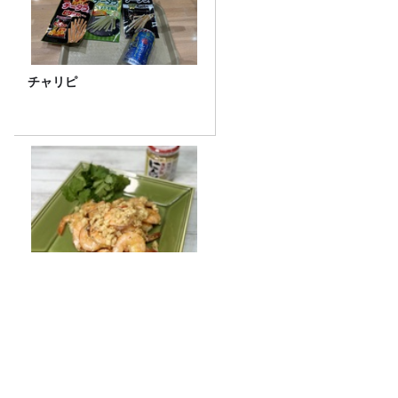
チャリピ
おうちにいながらハワイ気
分！ きざみにんにくで簡単！
本格！【ガーリックシュリン
プ】 桃屋のかんたんレシピ
ユイカ「一番の強敵！」ラスボス小林幸
子降臨‼【#277放送後記】