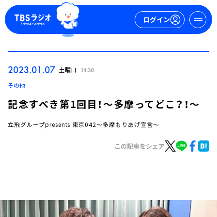
ログイン
マイページ
2023.01.07
土曜日
14:30
新規会員登録
ログイン
その他
記念すべき第1回目！～多摩ってどこ？！～
立飛グループpresents 東京042～多摩もりあげ宣言～
この記事をシェア
今日の番組表
週間番組表
トピックス
TBS Podcast