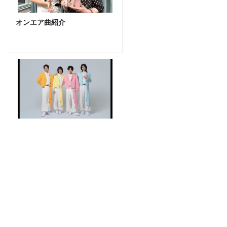
オンエア曲紹介
太鼓の達人でモナキが変わ
る!?
【プレ金ナイト】なぜこれを？と問い、
そこから今を読み解いていく。
話題沸騰！ギガマート展！