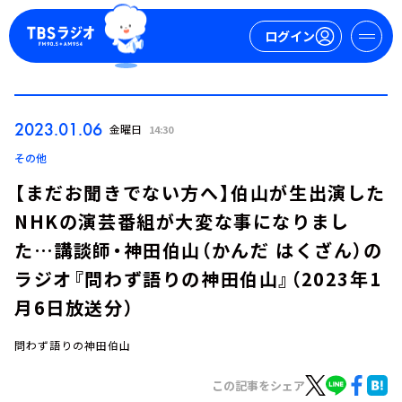
ログイン
マイページ
2023.01.06
金曜日
14:30
新規会員登録
ログイン
その他
【まだお聞きでない方へ】伯山が生出演した
NHKの演芸番組が大変な事になりまし
た…講談師・神田伯山（かんだ はくざん）の
ラジオ『問わず語りの神田伯山』（2023年1
月6日放送分）
今日の番組表
週間番組表
問わず語りの神田伯山
トピックス
この記事をシェア
TBS Podcast