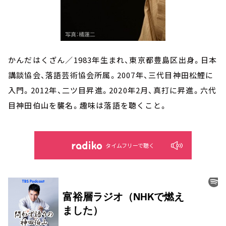
かんだはくざん／1983年生まれ、東京都豊島区出身。日本
講談協会、落語芸術協会所属。2007年、三代目神田松鯉に
入門。2012年、二ツ目昇進。2020年2月、真打に昇進。六代
目神田伯山を襲名。趣味は落語を聴くこと。
タイムフリーで聴く