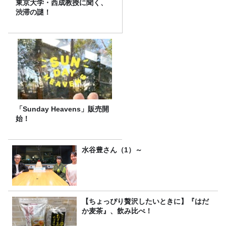
東京大学・西成教授に聞く、
渋滞の謎！
「Sunday Heavens」販売開
始！
水谷豊さん（1）～
【ちょっぴり贅沢したいときに】『はだ
か麦茶』、飲み比べ！