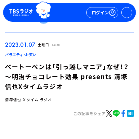
ログイン
マイページ
2023.01.07
土曜日
14:30
新規会員登録
ログイン
バラエティ・お笑い
ベートーベンは「引っ越しマニア」なぜ！？
～明治チョコレート効果 presents 清塚
信也Xタイムラジオ
清塚信也 Ｘタイム ラジオ
今日の番組表
この記事をシェア
週間番組表
トピックス
TBS Podcast