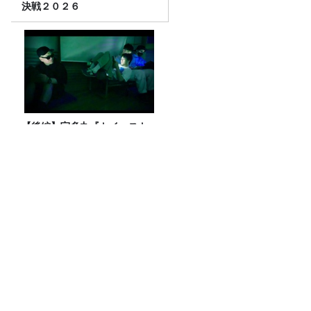
決戦２０２６
【後編】宇多丸『トイ・スト
ーリー５』を語る！【映画評
書き起こし 2026.7.30 放送】
パリで40度超えの猛暑…なぜエアコン普
及率は「1割」なのか
これが美味い、めんつゆ特集！！売上げ
四天王を比較！話題の唐船峡も