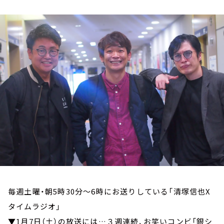
お知らせ
イベント・グッズ
YouTube
会社情報
毎週土曜・朝5時30分～6時にお送りしている「清塚信也X
タイムラジオ」
▼1月7日（土）の放送には…３週連続、お笑いコンビ「銀シ