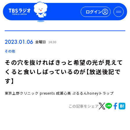
ログイン
マイページ
2023.01.06
金曜日
14:30
新規会員登録
ログイン
その他
その穴を抜ければきっと希望の光が見えて
くると食いしばっているのが【放送後記で
す】
東京上野クリニック presents 成瀬心美 ぷるるんhoneyトラップ
今日の番組表
この記事をシェア
週間番組表
トピックス
TBS Podcast