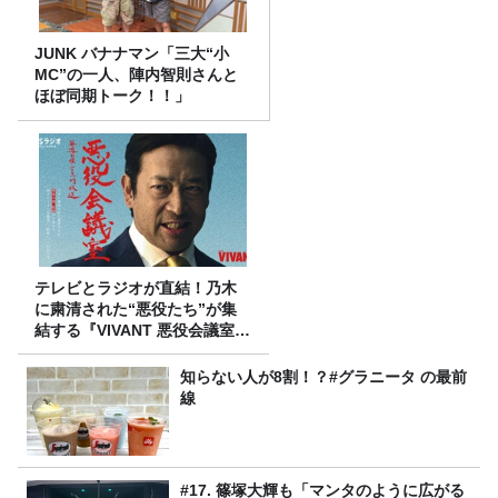
JUNK バナナマン「三大“小
MC”の一人、陣内智則さんと
ほぼ同期トーク！！」
テレビとラジオが直結！乃木
に粛清された“悪役たち”が集
結する『VIVANT 悪役会議室』
7/26(日)23時スタート！
知らない人が8割！？#グラニータ の最前
線
#17. 篠塚大輝も「マンタのように広がる