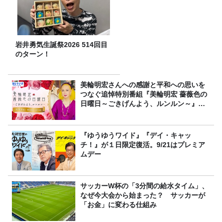
岩井勇気生誕祭2026 514回目
のターン！
美輪明宏さんへの感謝と平和への思いを
つなぐ追悼特別番組『美輪明宏 薔薇色の
日曜日～ごきげんよう、ルンルン～』
8/9（日）16時放送
『ゆうゆうワイド』『デイ・キャッ
チ！』が１日限定復活。9/21はプレミア
ムデー
サッカーW杯の「3分間の給水タイム」、
なぜ今大会から始まった？ サッカーが
「お金」に変わる仕組み