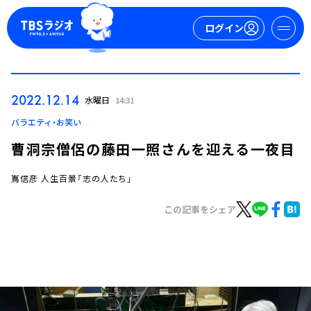
ログイン
マイページ
2022.12.14
水曜日
14:31
新規会員登録
ログイン
バラエティ・お笑い
曹洞宗僧侶の藤田一照さんを迎える一夜目
嶌信彦 人生百景「志の人たち」
この記事をシェア
今日の番組表
週間番組表
トピックス
TBS Podcast