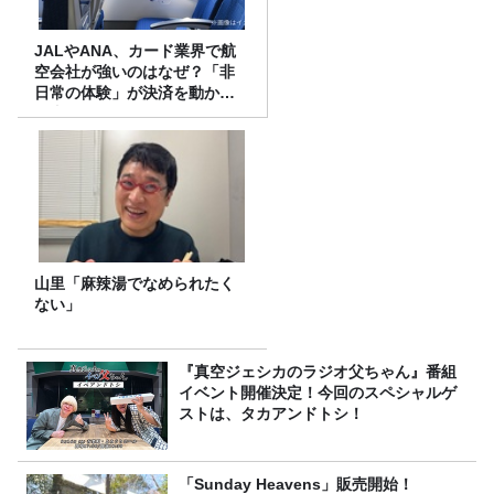
JALやANA、カード業界で航
空会社が強いのはなぜ？「非
日常の体験」が決済を動かす
理由
山里「麻辣湯でなめられたく
ない」
『真空ジェシカのラジオ父ちゃん』番組
イベント開催決定！今回のスペシャルゲ
ストは、タカアンドトシ！
「Sunday Heavens」販売開始！