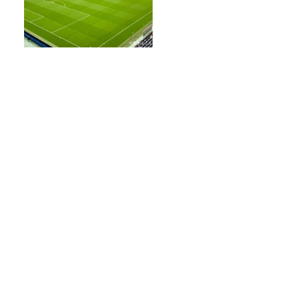
サッカーW杯の「3分間の給水
タイム」、なぜ今大会から始
まった？ サッカーが「お
金」に変わる仕組み
これが美味い、めんつゆ特集！！売上げ
四天王を比較！話題の唐船峡も
「国民投票法改正案」が衆議院を通過。
憲法改正手続きはこのまま進むのか？
長ネギは1ヶ月、バナナは4ヶ月保存可
能！「アイラップ」を使った冷凍スゴ技