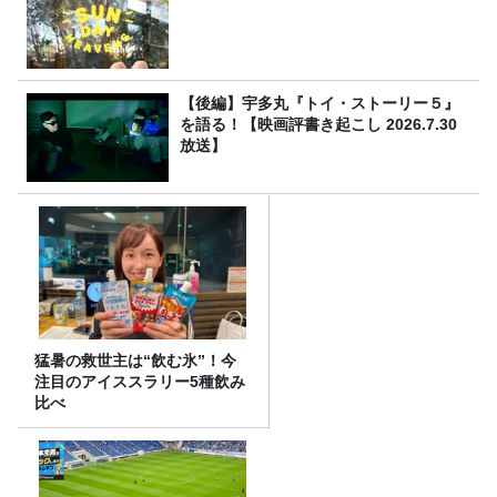
【後編】宇多丸『トイ・ストーリー５』
を語る！【映画評書き起こし 2026.7.30
放送】
猛暑の救世主は“飲む氷”！今
注目のアイススラリー5種飲み
比べ