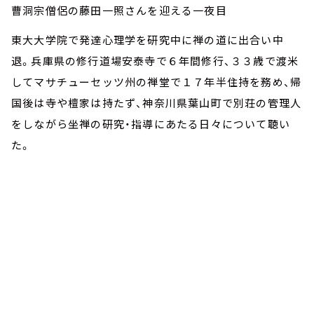
曹洞宗僧侶の藤田一照さんを迎える一夜目
東大大学院で発達心理学を研究中に禅の道に出合い中
退。兵庫県の修行道場安泰寺で６年間修行、３３歳で渡米
してマサチューセッツ州の禅堂で１７年半住持を務め、帰
国後は寺や檀家は持たず、神奈川県葉山町で別荘の管理人
をしながら坐禅の研究・指導にあたる日々について聴い
た。