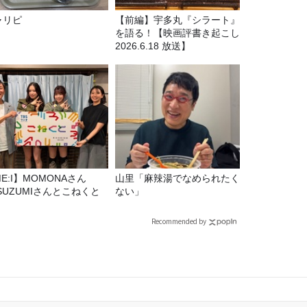
ャリピ
【前編】宇多丸『シラート』
を語る！【映画評書き起こし
2026.6.18 放送】
E:I】MOMONAさん
山里「麻辣湯でなめられたく
SUZUMIさんとこねくと
ない」
Recommended by