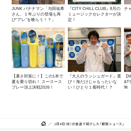
JUNK バナナマン「与田祐希
『CITY CHILL CLUB』8月の
チ
さん、１年ぶりの登場も再
ミュージックセレクターが決
び“アレ”を喰らう！？」
定！
【暑さ対策に！】この1本で
『大人のラッシュガード』選
【M
夏を乗り切れ！ スースース
び！海だけじゃもったいな
&T
プレー頂上決戦2026！
い！ひとり１着時代！？
🌺
1月4日（水）の放送で紹介した「都民ニュース」