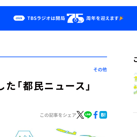
クス
イベント・グッ
ズ
st
YouTube
せ
会社情報
その他
した「都民ニュース」
この記事をシェア