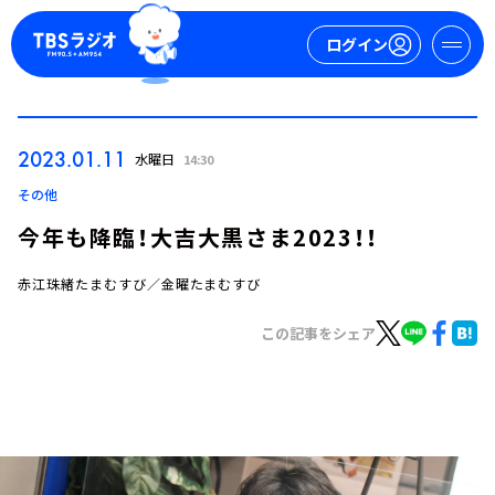
ログイン
マイページ
2023.01.11
水曜日
14:30
新規会員登録
ログイン
その他
今年も降臨！大吉大黒さま2023！！
赤江珠緒たまむすび／金曜たまむすび
この記事をシェア
今日の番組表
週間番組表
トピックス
TBS Podcast