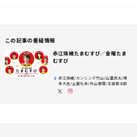
この記事の番組情報
赤江珠緒たまむすび／金曜たま
むすび
赤江珠緒/カンニング竹山/山里亮太/博
多大吉/土屋礼央/外山惠理/玉袋筋太郎