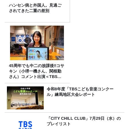
ハンセン病と外国人。見過ご
されてきた二重の差別
45周年でも中二の放課後‼コサ
キン（小堺一機さん、関根勤
さん）コメント出演＜TBSラ
ジオ番組審議会からのご報告
＞
令和8年度「TBSこども音楽コンクー
ル」練馬地区大会レポート
「CITY CHILL CLUB」7月29日（水）の
プレイリスト