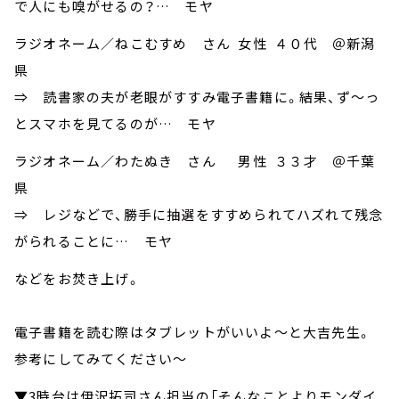
で人にも嗅がせるの？… モヤ
ラジオネーム／ねこむすめ さん 女性 ４０代 ＠新潟
県
⇒ 読書家の夫が老眼がすすみ電子書籍に。結果、ず～っ
とスマホを見てるのが… モヤ
ラジオネーム／わたぬき さん 男性 ３３才 ＠千葉
県
⇒ レジなどで、勝手に抽選をすすめられてハズれて残念
がられることに… モヤ
などをお焚き上げ。
電子書籍を読む際はタブレットがいいよ～と大吉先生。
参考にしてみてください～
▼3時台は伊沢拓司さん担当の「そんなことよりモンダイ