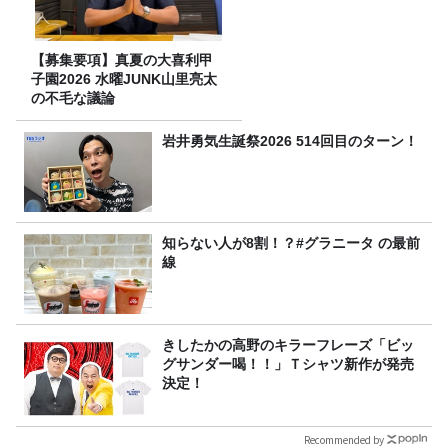
【募集要項】真夏の大喜利甲
子園2026 水曜JUNK山里亮太
の不毛な議論
岩井勇気生誕祭2026 514回目のターン！
知らない人が8割！？#グラニータ の最前
線
きしたかの高野のキラーフレーズ「ビッ
グサンダー喝！！」Ｔシャツ新作が発売
決定！
Recommended by