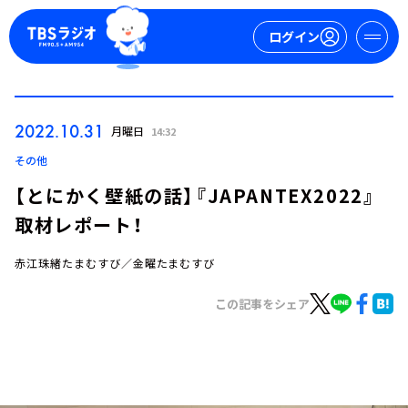
ログイン
マイページ
2022.10.31
月曜日
14:32
新規会員登録
ログイン
その他
【とにかく壁紙の話】『JAPANTEX2022』
取材レポート！
赤江珠緒たまむすび／金曜たまむすび
この記事をシェア
今日の番組表
週間番組表
トピックス
TBS Podcast