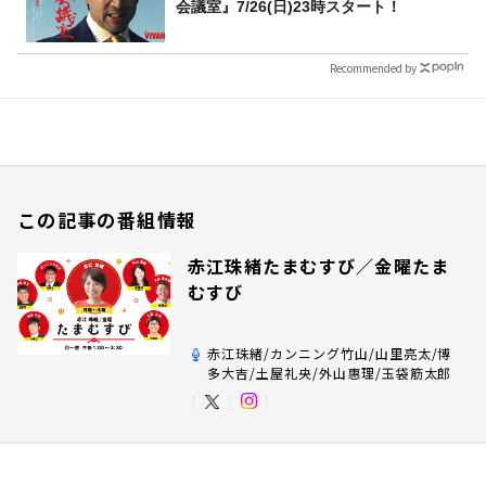
会議室』7/26(日)23時スタート！
Recommended by
この記事の番組情報
赤江珠緒たまむすび／金曜たま
むすび
赤江珠緒/カンニング竹山/山里亮太/博
多大吉/土屋礼央/外山惠理/玉袋筋太郎