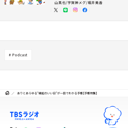
山真也/宇賀神メグ/堀井美香
# Podcast
ありとあらゆる”縁起のいい日”が一目でわかる手帳【手帳特集】