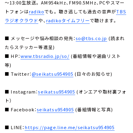
～13:00生放送。 AM954kHz、FM90.5MHz、PCやスマー
トフォンは
radiko
でも。 聴き逃しても過去の音声が
TBS
ラジオクラウド
や、
radikoタイムフリー
で聴けます。
■ メッセージや悩み相談の宛先：
so@tbs.co.jp
(読まれ
たらステッカー等進呈)
■ HP：
www.tbsradio.jp/so/
(番組情報や選曲リスト
等)
■ Twitter：
@seikatsu954905
(日々のお知らせ)
■ Instagram：
seikatsu954905
(オンエアや取材裏フォ
ト）
■ Facebook：
seikatsu954905
(番組情報と写真)
■ LINE：
https://page.line.me/seikatsu954905