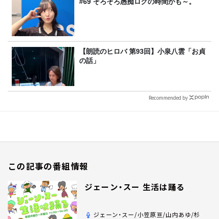
#69 そろそろ愚痴ログの時間かも～。
【朗読のヒロバ 第93回】小泉八雲「お貞
の話」
Recommended by
この記事の番組情報
ジェーン・スー 生活は踊る
ジェーン・スー/小笠原亘/山内あゆ/杉