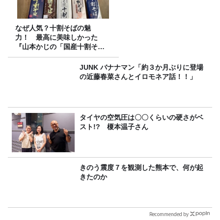
なぜ人気？十割そばの魅
力！ 最高に美味しかった
『山本かじの「国産十割そ
ば」』とは？【十割そば10種
食べ比べ】
JUNK バナナマン「約３か月ぶりに登場
の近藤春菜さんとイロモネア話！！」
タイヤの空気圧は〇〇くらいの硬さがベ
スト!? 榎本温子さん
きのう震度７を観測した熊本で、何が起
きたのか
Recommended by