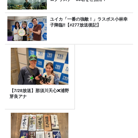
ユイカ「一番の強敵！」ラスボス小林幸
子降臨‼【#277放送後記】
【7/28放送】那須川天心❌浦野
芽良アナ