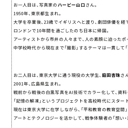
お一人目は、写真家の
ハービー山口
さん。
1950年、東京都生まれ。
大学を卒業後、23歳でイギリスへと渡り、劇団俳優を経
ロンドンで10年間を過ごしたのち日本に帰国。
アーティストから市井の人々まで、人の素顔に迫ったポ
中学校時代から現在まで「撮影」するテーマは一貫して
お二人目は、東京大学に通う現役の大学生、
庭田杏珠
さ
2001年、広島県生まれ。
戦前から戦後の白黒写真をAI技術でカラー化して、資
「記憶の解凍」というプロジェクトを高校時代にスター
現在は東京大学に在学しながら、「平和教育の教育空間
アートとテクノロジーを活かして、戦争体験者の「想い