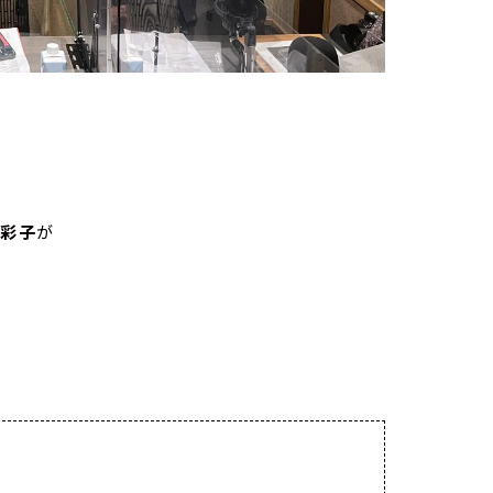
村彩子
が