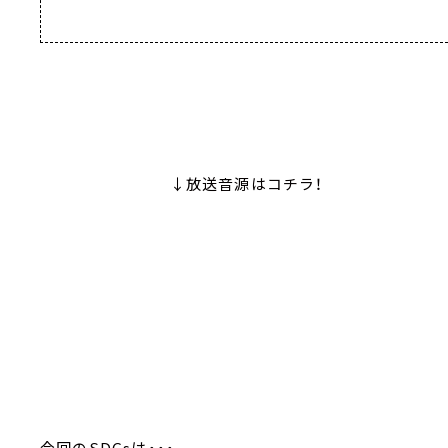
↓放送音源はコチラ！
今回のSDGsは・・・