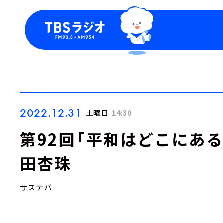
今日の番組表
トピッ
週間番組表
TBS
Podca
お知ら
2022.12.31
土曜日
14:30
第92回「平和はどこにあ
田杏珠
サステバ