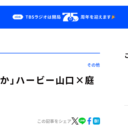
クス
イベント・グッ
ズ
st
YouTube
せ
会社情報
その他
るか」ハービー山口×庭
この記事をシェア