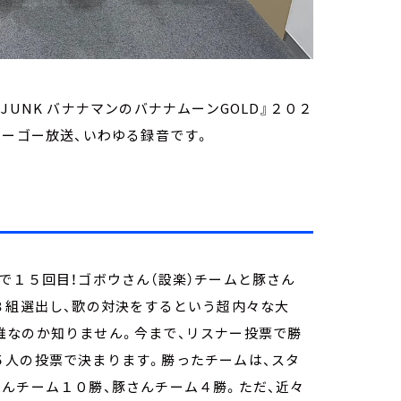
UNK バナナマンのバナナムーンGOLD』２０２
ムーゴー放送、いわゆる録音です。
で１５回目！ゴボウさん（設楽）チームと豚さん
３組選出し、歌の対決をするという超内々な大
誰なのか知りません。今まで、リスナー投票で勝
５人の投票で決まります。勝ったチームは、スタ
んチーム１０勝、豚さんチーム４勝。ただ、近々