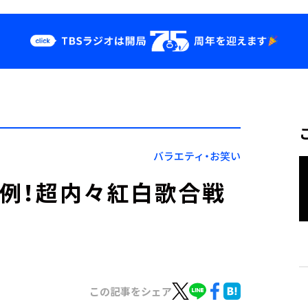
クス
イベント・グッ
ズ
st
YouTube
せ
会社情報
バラエティ・お笑い
恒例！超内々紅白歌合戦
この記事をシェア