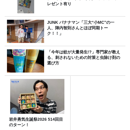
レゼント有り
JUNK バナナマン「三大“小MC”の一
人、陣内智則さんとほぼ同期トー
ク！！」
「今年は蚊が大量発生!?」専門家が教え
る、刺されないための対策と虫除け剤の
選び方
岩井勇気生誕祭2026 514回目
のターン！