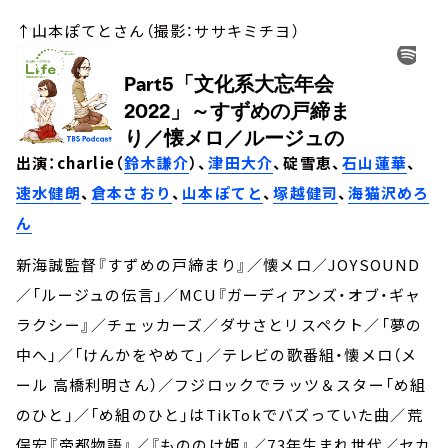
↑山本ぽてとさん（撮影：ササキミチヨ）
出演：charlie（
鈴木謙介
）、
津田大介
、碇雪恵、
石山蓮華
、
速水健朗
、
倉本さおり
、
山本ぽてと
、
塚越健司
、
海猫沢めろ
ん
新海誠監督『すずめの戸締まり』／懐メロ／JOYSOUND
／「ルージュの伝言」／MCU『ガーディアンズ・オブ・ギャ
ラクシー』／チェッカーズ／ダサさとリスペクト／「夢の
中へ」／「けんかをやめて」／テレビの歌番組・懐メロ（メ
ール 高橋利明さん）／フジロックでラッツ＆スター「め組
のひと」／「め組のひと」はTikTokでバズっていた曲／荒
俣宏『帝都物語』／『もののけ姫』／73年生まれ世代／セカ