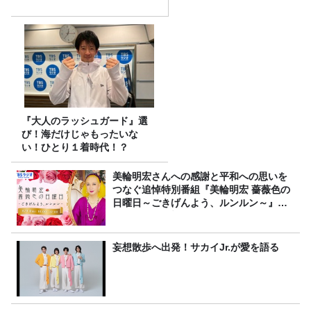
『大人のラッシュガード』選
び！海だけじゃもったいな
い！ひとり１着時代！？
美輪明宏さんへの感謝と平和への思いを
つなぐ追悼特別番組『美輪明宏 薔薇色の
日曜日～ごきげんよう、ルンルン～』
8/9（日）16時放送
妄想散歩へ出発！サカイJr.が愛を語る