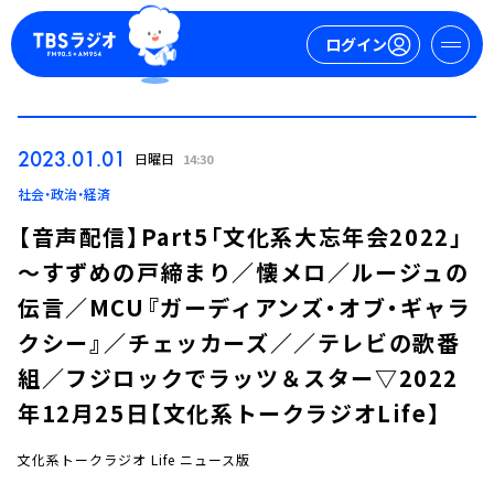
ログイン
マイページ
2023.01.01
日曜日
14:30
新規会員登録
ログイン
社会・政治・経済
【音声配信】Part5「文化系大忘年会2022」
～すずめの戸締まり／懐メロ／ルージュの
伝言／MCU『ガーディアンズ・オブ・ギャラ
クシー』／チェッカーズ／／テレビの歌番
組／フジロックでラッツ＆スター▽2022
今日の番組表
年12月25日【文化系トークラジオLife】
週間番組表
トピックス
文化系トークラジオ Life ニュース版
TBS Podcast