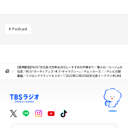
# Podcast
【音声配信】Part5「文化系大忘年会2022」～すずめの戸締まり／懐メロ／ルージュの
伝言／MCU『ガーディアンズ・オブ・ギャラクシー』／チェッカーズ／／テレビの歌
番組／フジロックでラッツ＆スター▽2022年12月25日【文化系トークラジオLife】