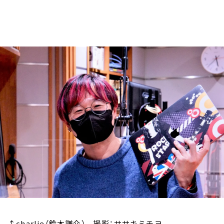
お知らせ
イベント・グッズ
YouTube
会社情報
↑charlie（鈴木謙介） 撮影：ササキミチヨ