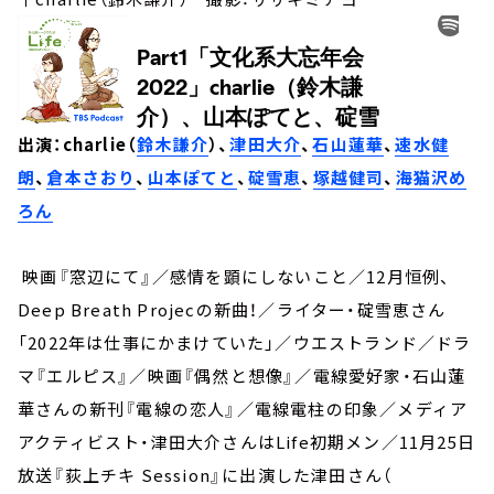
出演：charlie（
鈴木謙介
）、
津田大介
、
石山蓮華
、
速水健
朗
、
倉本さおり
、
山本ぽてと
、
碇雪恵
、
塚越健司
、
海猫沢め
ろん
映画『窓辺にて』／感情を顕にしないこと／12月恒例、
Deep Breath Projecの新曲！／ライター・碇雪恵さん
「2022年は仕事にかまけていた」／ウエストランド／ドラ
マ『エルピス』／映画『偶然と想像』／電線愛好家・石山蓮
華さんの新刊『電線の恋人』／電線電柱の印象／メディア
アクティビスト・津田大介さんはLife初期メン／11月25日
放送『荻上チキ Session』に出演した津田さん（