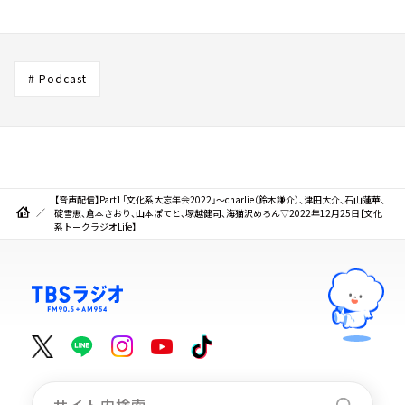
# Podcast
【音声配信】Part1「文化系大忘年会2022」～charlie（鈴木謙介）、津田大介、石山蓮華、
碇雪恵、倉本さおり、山本ぽてと、塚越健司、海猫沢めろん▽2022年12月25日【文化
系トークラジオLife】