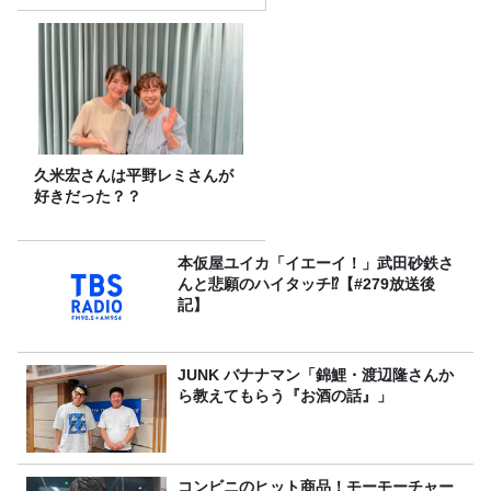
久米宏さんは平野レミさんが
好きだった？？
本仮屋ユイカ「イエーイ！」武田砂鉄さ
んと悲願のハイタッチ⁉【#279放送後
記】
JUNK バナナマン「錦鯉・渡辺隆さんか
ら教えてもらう『お酒の話』」
コンビニのヒット商品！モーモーチャー