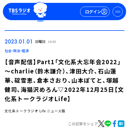
ログイン
マイページ
2023.01.01
日曜日
14:30
新規会員登録
ログイン
社会・政治・経済
【音声配信】Part1「文化系大忘年会2022」
～charlie（鈴木謙介）、津田大介、石山蓮
華、碇雪恵、倉本さおり、山本ぽてと、塚越
健司、海猫沢めろん▽2022年12月25日【文
化系トークラジオLife】
今日の番組表
週間番組表
文化系トークラジオ Life ニュース版
トピックス
この記事をシェア
TBS Podcast