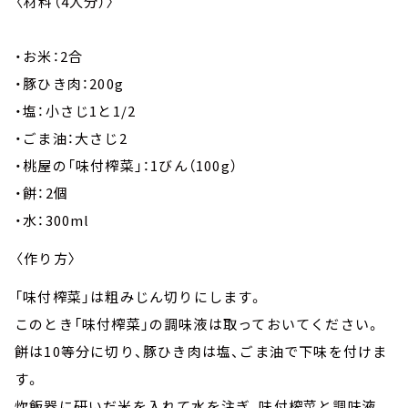
〈材料（4人分）〉
・お米：2合
・豚ひき肉：200g
・塩：小さじ1と1/2
・ごま油：大さじ2
・桃屋の「味付榨菜」：1びん（100g）
・餅：2個
・水：300ml
〈作り方〉
「味付榨菜」は粗みじん切りにします。
このとき「味付榨菜」の調味液は取っておいてください。
餅は10等分に切り、豚ひき肉は塩、ごま油で下味を付けま
す。
炊飯器に研いだ米を入れて水を注ぎ、味付榨菜と調味液、