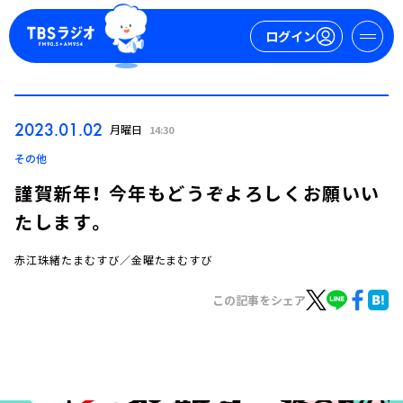
ログイン
マイページ
2023.01.02
月曜日
14:30
新規会員登録
ログイン
その他
謹賀新年！ 今年もどうぞよろしくお願いい
たします。
赤江珠緒たまむすび／金曜たまむすび
この記事をシェア
今日の番組表
週間番組表
トピックス
TBS Podcast