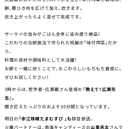
餅、豚ひき肉を広げて加え、炊きます。
炊き上がったらよく混ぜて完成です。
ザーサイの旨みがごはん全体に染み渡り絶品！
こだわりの伝統施法で作られた桃屋の「味付搾菜」だか
ら、
料理の具材や調味料として大活躍！
お餅と一緒に炊くことで、おこわらしいもちもち食感に。
ぜひお試しください！
3時からは、哲学者・広瀬巌さん登場の
『教えて！広瀬先
生』。
聞き応えたっぷりのおよそ30分間となっています。
明日の
「赤江珠緒たまむすび 」も
録音放送。
火曜パートナーは、南海キャンディーズの
山里亮太
さんで