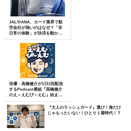
JALやANA、カード業界で航
空会社が強いのはなぜ？「非
日常の体験」が決済を動かす
理由
俳優・高橋健介が1日2回配信
するPodcast番組『高橋健介
のえ～えむぴ～えむ』始まり
ます
『大人のラッシュガード』選び！海だけ
じゃもったいない！ひとり１着時代！？