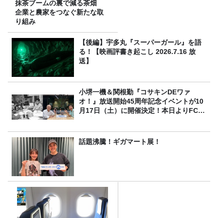
抹茶ブームの裏で減る茶畑
企業と農家をつなぐ新たな取
り組み
【後編】宇多丸『スーパーガール』を語
る！【映画評書き起こし 2026.7.16 放
送】
小堺一機＆関根勤『コサキンDEワァ
オ！』放送開始45周年記念イベントが10
月17日（土）に開催決定！本日よりFC先
行受付スタート！
話題沸騰！ギガマート展！