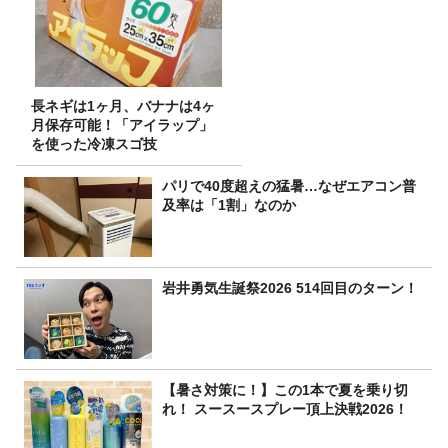
長ネギは1ヶ月、バナナは4ヶ
月保存可能！「アイラップ」
を使った冷凍スゴ技
パリで40度超えの猛暑…なぜエアコン普
及率は「1割」なのか
岩井勇気生誕祭2026 514回目のターン！
【暑さ対策に！】この1本で夏を乗り切
れ！ スースースプレー頂上決戦2026！