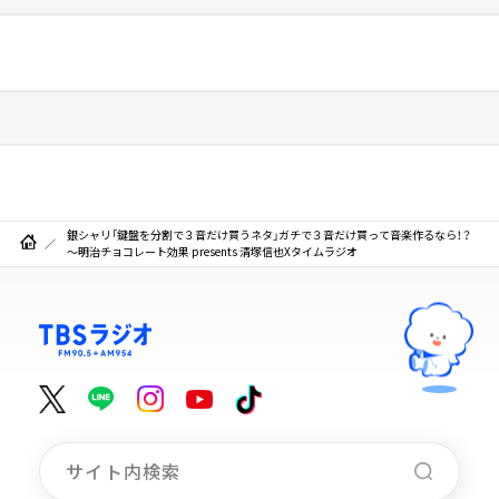
銀シャリ「鍵盤を分割で３音だけ買うネタ」ガチで３音だけ買って音楽作るなら！？
～明治チョコレート効果 presents 清塚信也Xタイムラジオ