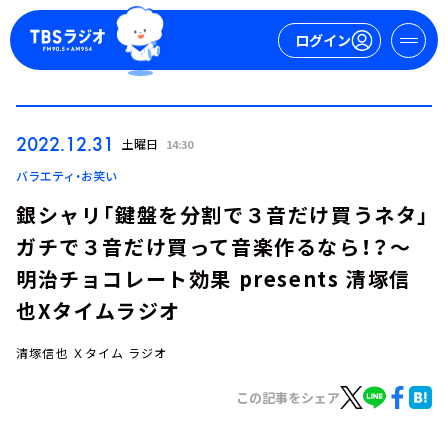
ログイン
マイページ
2022.12.31
土曜日
14:30
新規会員登録
ログイン
バラエティ・お笑い
銀シャリ「鍵盤を分割で３音だけ買うネタ」
ガチで３音だけ買って音楽作るなら！？～
明治チョコレート効果 presents 清塚信
也Xタイムラジオ
清塚信也 Ｘタイム ラジオ
今日の番組表
週間番組表
この記事をシェア
トピックス
TBS Podcast