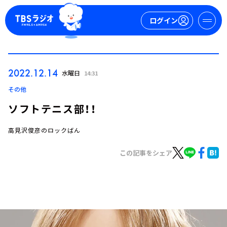
ログイン
マイページ
2022.12.14
水曜日
14:31
新規会員登録
ログイン
その他
ソフトテニス部！！
高見沢俊彦のロックばん
この記事をシェア
今日の番組表
週間番組表
トピックス
TBS Podcast