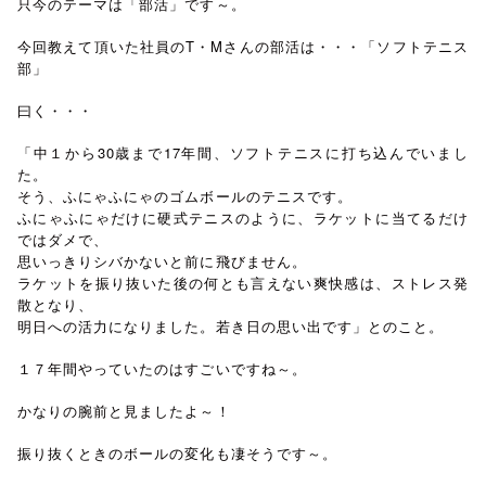
只今のテーマは「部活」です～。
今回教えて頂いた社員のT・Mさんの部活は・・・「ソフトテニス
部」
曰く・・・
「中１から30歳まで17年間、ソフトテニスに打ち込んでいまし
た。
そう、ふにゃふにゃのゴムボールのテニスです。
ふにゃふにゃだけに硬式テニスのように、ラケットに当てるだけ
ではダメで、
思いっきりシバかないと前に飛びません。
ラケットを振り抜いた後の何とも言えない爽快感は、ストレス発
散となり、
明日への活力になりました。若き日の思い出です」とのこと。
１７年間やっていたのはすごいですね～。
かなりの腕前と見ましたよ～！
振り抜くときのボールの変化も凄そうです～。