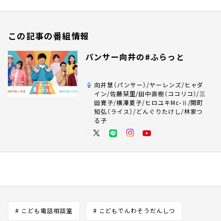
この記事の番組情報
パンサー向井の#ふらっと
向井慧（パンサー）/ヤーレンズ/ヒャダ
イン/佐藤栞里/田中直樹（ココリコ）/三
田寛子/横澤夏子/ヒロユキMc-Ⅱ/関町
知弘（ライス）/どんぐりたけし/林家つ
る子
# こども電話相談室
# こどもでんわそうだんしつ