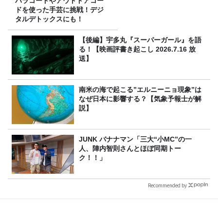
パラコードやアウトドアコー
ドを使った手芸に挑戦！デジ
タルデトックスにも！
【後編】宇多丸『スーパーガール』を語
る！【映画評書き起こし 2026.7.16 放
送】
南米の海で起こる”エルニーニョ現象”は
なぜ日本に影響する？【気象予報士が解
説】
JUNK バナナマン「三大“小MC”の一
人、陣内智則さんとほぼ同期トー
ク！！」
Recommended by