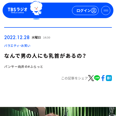
ログイン
マイページ
2022.12.28
水曜日
14:30
新規会員登録
ログイン
バラエティ・お笑い
なんで男の人にも乳首があるの？
パンサー向井の#ふらっと
この記事をシェア
今日の番組表
週間番組表
トピックス
TBS Podcast