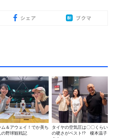
シェア
ブクマ
ーム＆アウェイ！でか美ち
タイヤの空気圧は〇〇くらい
んの野球観戦記
の硬さがベスト!? 榎本温子