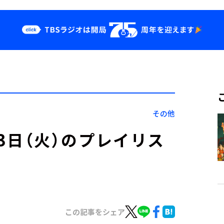
クス
イベント・グッ
ズ
st
YouTube
せ
会社情報
その他
」1月3日（火）のプレイリス
この記事をシェア