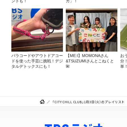
ントも！
カ」！
パラコードやアウトドアコー
【ME:I】MOMONAさん
お
ドを使った手芸に挑戦！デジ
&TSUZUMIさんとこねくと
分
タルデトックスにも！
🌺
単
リ
シ
「CITY CHILL CLUB」1月3日（火）のプレイリスト