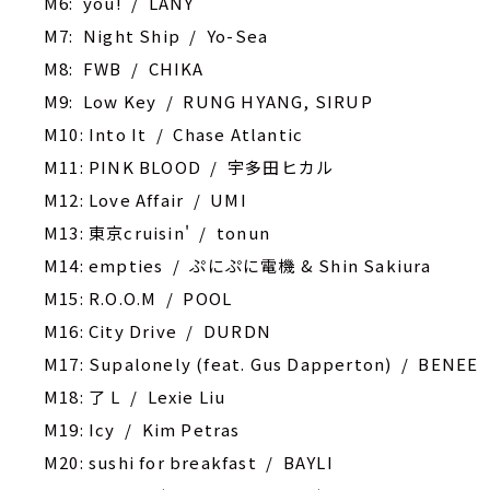
M6: you! / LANY
M7: Night Ship / Yo-Sea
M8: FWB / CHIKA
M9: Low Key / RUNG HYANG, SIRUP
M10: Into It / Chase Atlantic
M11: PINK BLOOD / 宇多田ヒカル
M12: Love Affair / UMI
M13: 東京cruisin' / tonun
M14: empties / ぷにぷに電機 & Shin Sakiura
M15: R.O.O.M / POOL
M16: City Drive / DURDN
M17: Supalonely (feat. Gus Dapperton) / BENEE
M18: 了 L / Lexie Liu
M19: Icy / Kim Petras
M20: sushi for breakfast / BAYLI