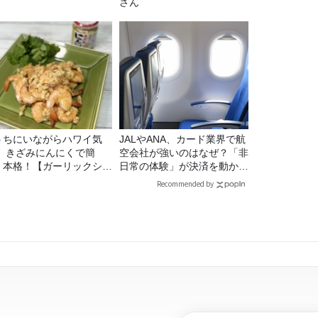
さん
うちにいながらハワイ気
JALやANA、カード業界で航
！ きざみにんにくで簡
空会社が強いのはなぜ？「非
！本格！【ガーリックシュ
日常の体験」が決済を動かす
ンプ】 桃屋のかんたんレ
理由
Recommended by
ピ