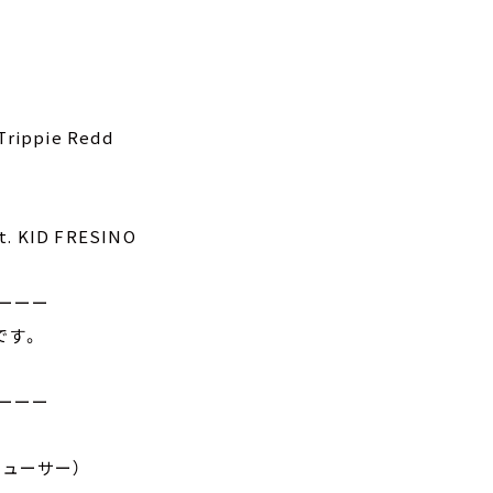
Trippie Redd
t. KID FRESINO
ーーー
です。
ーーー
デューサー）