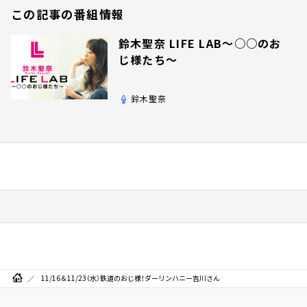
この記事の番組情報
鈴木聖奈 LIFE LAB～○○のお
じ様たち～
鈴木聖奈
11/16＆11/23（水）鉄道のおじ様！ダーリンハニー吉川さん