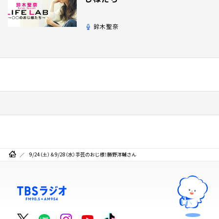
鈴木聖奈
9/24（土）＆9/28（水）手芸のおじ様！勝野洋輔さん