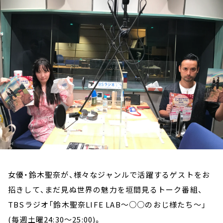
お知らせ
イベント・グッズ
YouTube
会社情報
女優・鈴木聖奈が、様々なジャンルで活躍するゲストをお
招きして、まだ見ぬ世界の魅力を垣間見るトーク番組、
TBSラジオ「鈴木聖奈LIFE LAB～○○のおじ様たち～」
(毎週土曜24:30～25:00)。