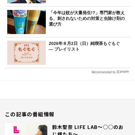
「今年は蚊が大量発生!?」専門家が教え
る、刺されないための対策と虫除け剤の
選び方
2026年８月2日（日）純喫茶もぐもぐ
― プレイリスト
Recommended by
この記事の番組情報
鈴木聖奈 LIFE LAB～○○のお
じ様たち～