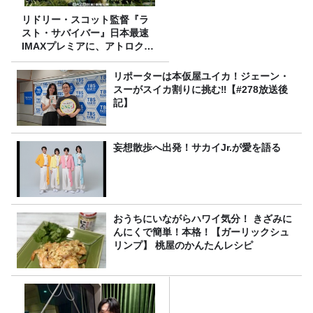
リドリー・スコット監督『ラ
スト・サバイバー』日本最速
IMAXプレミアに、アトロクリ
スナー60名をご招待！
リポーターは本仮屋ユイカ！ジェーン・
スーがスイカ割りに挑む‼【#278放送後
記】
妄想散歩へ出発！サカイJr.が愛を語る
おうちにいながらハワイ気分！ きざみに
んにくで簡単！本格！【ガーリックシュ
リンプ】 桃屋のかんたんレシピ