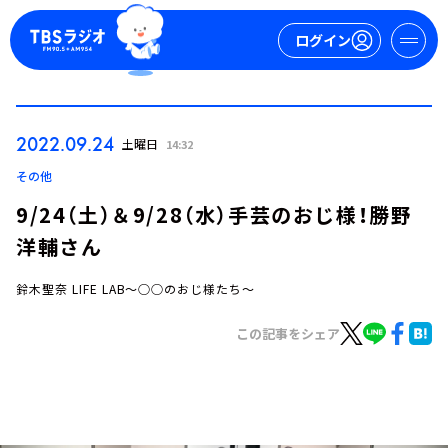
ログイン
マイページ
2022.09.24
土曜日
14:32
新規会員登録
ログイン
その他
9/24（土）＆9/28（水）手芸のおじ様！勝野
洋輔さん
鈴木聖奈 LIFE LAB～○○のおじ様たち～
この記事をシェア
今日の番組表
週間番組表
トピックス
TBS Podcast