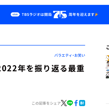
クス
イベント・グッ
ズ
st
YouTube
せ
会社情報
バラエティ・お笑い
2022年を振り返る最重
この記事をシェア