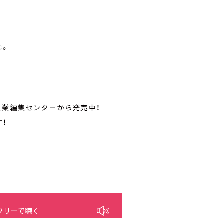
た。
産業編集センターから発売中！
！
フリーで聴く