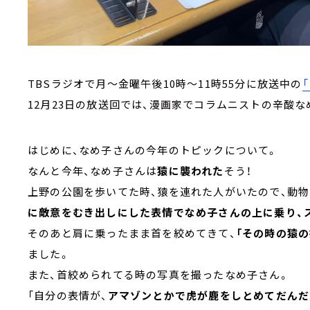
TBSラジオで月～金曜午後10時～11時55分に放送中の
12月23日の放送回では、漫画家でコラムニストの辛酸
はじめに、なめ子さんの今年のトピックについて。
なんと今年、なめ子さんは
猿に襲われた
そう！
上野の公園を歩いてた時、猿を連れた人がいたので、動
に敵意をむき出しにした表情でなめ子さんの上に乗り、
そのあと肩に乗ったまま首を絞めてきて、
「その時の猿
ました。
また、首絞められてる時の写真を撮ったなめ子さん。
「自分の表情が、
アマゾンとかで虎が鹿をしとめてだんだ