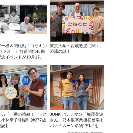
堺一機＆関根勤『コサキン
東京大学・西成教授に聞く、
Eワァオ！』放送開始45周
渋滞の謎！
記念イベントが10月17日
土）に開催決定！本日より
C先行受付スタート！
イカ「一番の強敵！」ラス
JUNK バナナマン「梅澤美波
ス小林幸子降臨‼【#277放
さん、乃木坂卒業後初登場も
後記】
バナナムーン名物“アレ”を喰
らう」
Recommended by