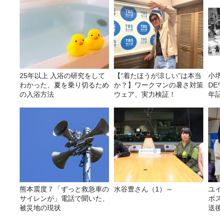
25年以上 入浴の研究をして
【“着たほうが涼しい”は本当
小
わかった、夏を乗り切るため
か？】ワークマンの暑さ対策
D
の入浴方法
ウェア、実力検証！
年
（
F
熊本震度７「ずっと救急車の
水谷豊さん（1）～
ユ
サイレンが」電話で聞いた、
ボ
被災地の現状
送