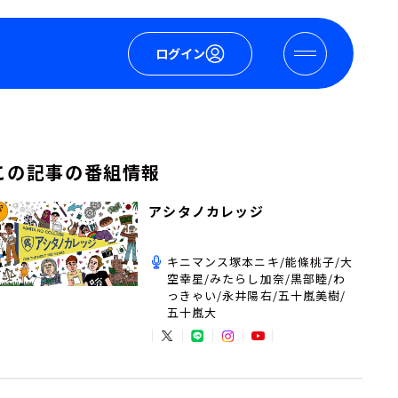
ログイン
この記事の番組情報
アシタノカレッジ
キニマンス塚本ニキ/能條桃子/大
空幸星/みたらし加奈/黒部睦/わ
っきゃい/永井陽右/五十嵐美樹/
五十嵐大