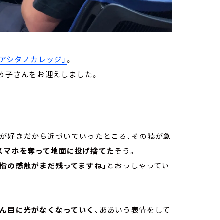
「アシタノカレッジ」
。
なめ子さんをお迎えしました。
物が好きだから近づいていったところ、その猿が
急
スマホを奪って地面に投げ捨てた
そう。
の指の感触がまだ残ってますね」
とおっしゃってい
ん目に光がなくなっていく
、ああいう表情をして