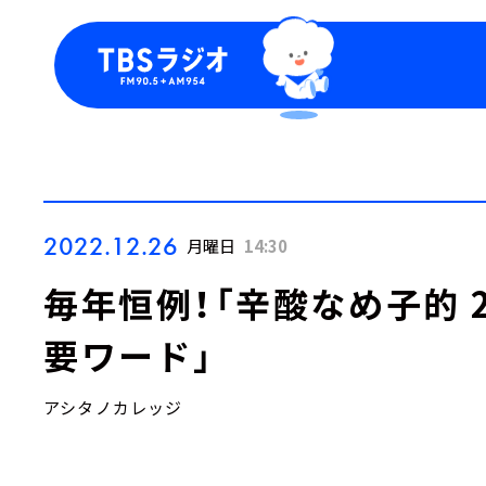
今日の番組表
トピッ
週間番組表
TBS
Podca
お知ら
2022.12.26
月曜日
14:30
毎年恒例！「辛酸なめ子的 
要ワード」
アシタノカレッジ