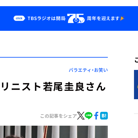
クス
イベント・グッ
ズ
st
YouTube
せ
会社情報
バラエティ・お笑い
オリニスト若尾圭良さん
この記事をシェア