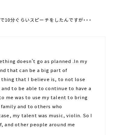
なの前で10分ぐらいスピーチをしたんですが・・・
ething doesn’t go as planned .In my
nd that can be a big part of
hing that I believe is, to not lose
and to be able to continue to have a
 to me was to use my talent to bring
family and to others who
ase, my talent was music, violin. So I
lf, and other people around me