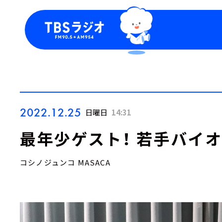
今日の番組表
トピッ
週間番組表
TBS
Podca
お知ら
2022.12.25
日曜日
14:31
最年少ゲスト！ 若手バイ
コシノジュンコ MASACA