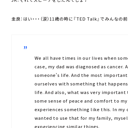
圭良：はい・・・（涙）11歳の時に『TED Talk』でみん
We all have times in our lives when som
case, my dad was diagnosed as cancer. A
someone’s life. And the most important t
ourselves with something that happens 
life. And also, what was very important
some sense of peace and comfort to my 
experiences something like this. In my c
wanted to use that for my family, myse
experiencing similar things.