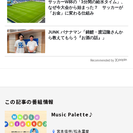
サッカーW杯の「3分間の給水タイム」、
なぜ今大会から始まった？ サッカーが
「お金」に変わる仕組み
JUNK バナナマン「錦鯉・渡辺隆さんか
ら教えてもらう『お酒の話』」
Recommended by
この記事の番組情報
Music Palette♪
宮本佳林/松永里愛