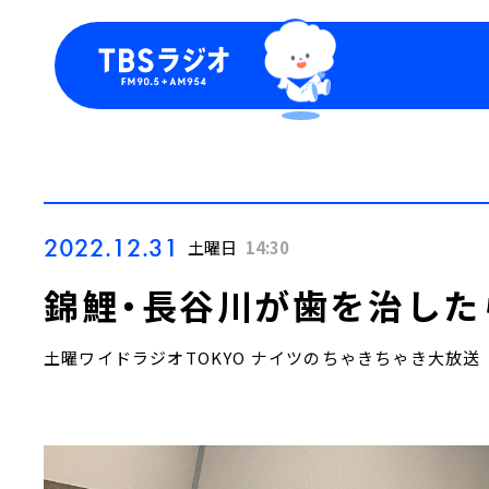
今日の番組表
トピッ
週間番組表
TBS
Podca
お知ら
2022.12.31
土曜日
14:30
錦鯉・長谷川が歯を治した
土曜ワイドラジオTOKYO ナイツのちゃきちゃき大放送