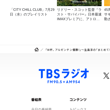
「CITY CHILL CLUB」7月29
リドリー・スコット監督『ラ
4
日（水）のプレイリスト
スト・サバイバー』日本最速
サ
IMAXプレミアに、アトロク
勤
リスナー60名をご招待！
ラ
告
「W杯。アルゼンチン優勝！」～生島淳の「まとめて
番組表
コンテンツ
今日の番組表
トピックス