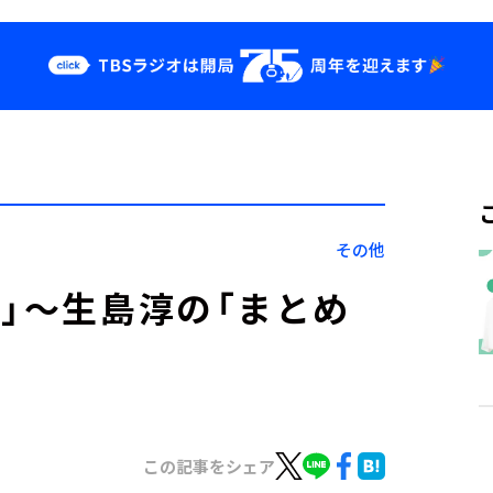
クス
イベント・グッ
ズ
st
YouTube
せ
会社情報
その他
！」～生島淳の「まとめ
この記事をシェア