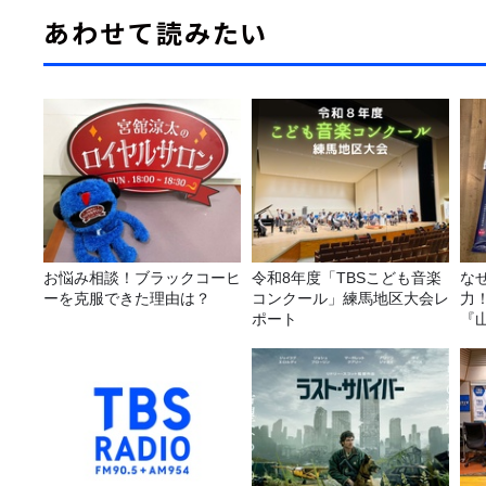
あわせて読みたい
お悩み相談！ブラックコーヒ
令和8年度「TBSこども音楽
な
ーを克服できた理由は？
コンクール」練馬地区大会レ
力
ポート
『
ば
種