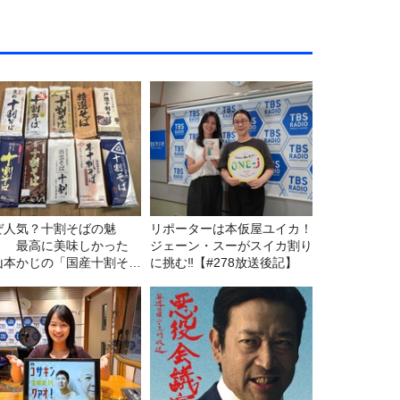
ぜ人気？十割そばの魅
リポーターは本仮屋ユイカ！
！ 最高に美味しかった
ジェーン・スーがスイカ割り
山本かじの「国産十割そ
に挑む‼【#278放送後記】
」』とは？【十割そば10
食べ比べ】