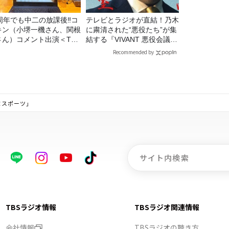
5周年でも中二の放課後‼コ
テレビとラジオが直結！乃木
キン（小堺一機さん、関根
に粛清された“悪役たち”が集
さん）コメント出演＜TBS
結する『VIVANT 悪役会議
ジオ番組審議会からのご報
室』7/26(日)23時スタート！
Recommended by
＞
！スポーツ」
TBSラジオ情報
TBSラジオ関連情報
会社情報
TBSラジオの聴き方