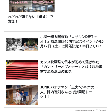
わざわざ備えない【備え】で
防災！
小堺一機＆関根勤『コサキンDEワァ
オ！』放送開始45周年記念イベントが10
月17日（土）に開催決定！本日よりFC先
行受付スタート！
カンヌ映画祭で日本が初めて選ばれた
「カントリーオブオナー」とは？現地取
材で迫る選出の意味
JUNK バナナマン「三大“小MC”の一
人、陣内智則さんとほぼ同期トー
ク！！」
Recommended by