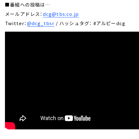
■番組への投稿は…
メールアドレス：
dcg@tbs.co.jp
Twitter：
@dcg_tbsr
/ ハッシュタグ： #アルピーdcg