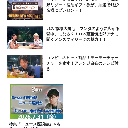
野リゾート宿泊ギフト券が、抽選で1組2
名様にプレゼント！
#17. 篠塚大輝も「マンタのように広がる
背中」になる？！TBS齋藤慎太郎アナに
聞くメンズフィジークの魅力！！
コンビニのヒット商品！モーモーチャー
チャーを食す！アレンジ自在のレシピ付
き
特集「ニュース座談会」木村