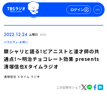
ログイン
マイページ
2022.12.24
土曜日
14:31
新規会員登録
ログイン
バラエティ・お笑い
銀シャリと語る！ピアニストと漫才師の共
通点！～明治チョコレート効果 presents
清塚信也Xタイムラジオ
清塚信也 Ｘタイム ラジオ
今日の番組表
この記事をシェア
週間番組表
トピックス
TBS Podcast