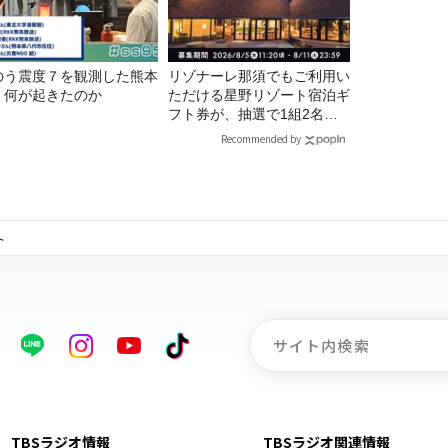
のう震度７を観測した熊本
リゾナーレ那須でもご利用い
、何が起きたのか
ただける星野リゾート宿泊ギ
フト券が、抽選で1組2名様
にプレゼント！
Recommended by
ト
TBSラジオ情報
TBSラジオ関連情報