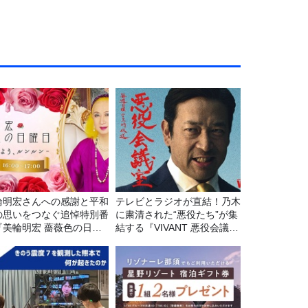
輪明宏さんへの感謝と平和
テレビとラジオが直結！乃木
の思いをつなぐ追悼特別番
に粛清された“悪役たち”が集
『美輪明宏 薔薇色の日曜
結する『VIVANT 悪役会議
～ごきげんよう、ルンルン
室』7/26(日)23時スタート！
8/9（日）16時放送