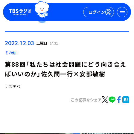
ログイン
マイページ
2022.12.03
土曜日
14:31
新規会員登録
ログイン
その他
第88回「私たちは社会問題にどう向き合え
ばいいのか」佐久間一行×安部敏樹
サステバ
この記事をシェア
今日の番組表
週間番組表
トピックス
TBS Podcast