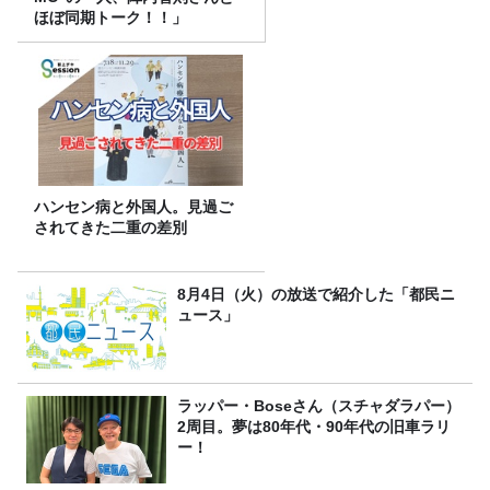
ほぼ同期トーク！！」
ハンセン病と外国人。見過ご
されてきた二重の差別
8月4日（火）の放送で紹介した「都民ニ
ュース」
ラッパー・Boseさん（スチャダラパー）
2周目。夢は80年代・90年代の旧車ラリ
ー！