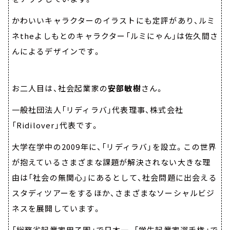
かわいいキャラクターのイラストにも定評があり、ルミ
ネtheよしもとのキャラクター「ルミにゃん」は佐久間さ
んによるデザインです。
お二人目は、社会起業家の
安部敏樹
さん。
一般社団法人「リディラバ」代表理事、株式会社
「Ridilover」代表です。
大学在学中の2009年に、「リディラバ」を設立。この世界
が抱えているさまざまな課題が解決されない大きな理
由は「社会の無関心」にあるとして、社会問題に出会える
スタディツアーをするほか、さまざまなソーシャルビジ
ネスを展開しています。
「総務省起業家甲子園」で日本一、「学生起業家選手権」で