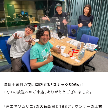
お知らせ
イベント・グッズ
YouTube
会社情報
毎週土曜日の夜に開店する「
スナックSDGs
」！
12/3 の放送へのご来店、ありがとうございました。
「再エネソムリエ」の
大石英司
とTBSアナウンサーの
上村